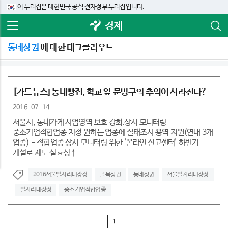
이 누리집은 대한민국 공식 전자정부 누리집입니다.
경제
동네상권
에 대한 태그클라우드
[카드뉴스] 동네빵집, 학교 앞 문방구의 추억이 사라진다?
2016-07-14
서울시, 동네가게 사업영역 보호 강화.상시 모니터링 -
중소기업적합업종 지정 원하는 업종에 실태조사 용역 지원(연내 3개
업종) - 적합업종 상시 모니터링 위한 ‘온라인 신고센터’ 하반기
개설로 제도 실효성↑
2016서울일자리대장정
골목상권
동네상권
서울일자리대장정
일자리대장정
중소기업적합업종
1