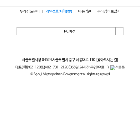
누리집 도우미
개인정보 처리방침
이용약관
누리집 바로잡기
PC버전
서울특별시
서울특별시청 04524 서울특별시 중구 세종대로 110
[찾아오시는 길]
대표전화:
02-120
또는
02-731-2120
(365일 24시간 운영/유료
)
© Seoul Metropolitan Government all rights reserved