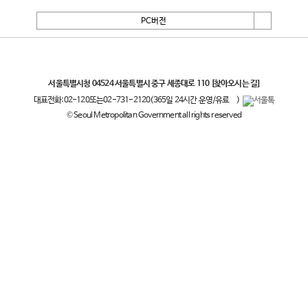
PC버전
서울특별시
서울특별시청 04524 서울특별시 중구 세종대로 110
[찾아오시는 길]
대표전화:
02-120
또는
02-731-2120
(365일 24시간 운영/유료
)
© Seoul Metropolitan Government all rights reserved