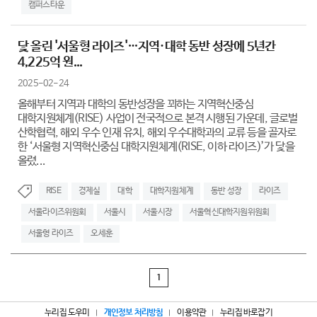
캠퍼스타운
닻 올린 '서울형 라이즈'…지역·대학 동반 성장에 5년간
4,225억 원...
2025-02-24
올해부터 지역과 대학의 동반성장을 꾀하는 지역혁신중심
대학지원체계(RISE) 사업이 전국적으로 본격 시행된 가운데, 글로벌
산학협력, 해외 우수 인재 유치, 해외 우수대학과의 교류 등을 골자로
한 ‘서울형 지역혁신중심 대학지원체계(RISE, 이하 라이즈)’가 닻을
올렸...
RISE
경제실
대학
대학지원체계
동반 성장
라이즈
서울라이즈위원회
서울시
서울시장
서울혁신대학지원위원회
서울형 라이즈
오세훈
1
누리집 도우미
개인정보 처리방침
이용약관
누리집 바로잡기