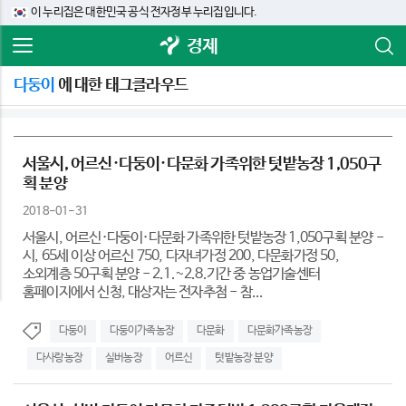
이 누리집은 대한민국 공식 전자정부 누리집입니다.
경제
다둥이
에 대한 태그클라우드
서울시, 어르신·다둥이·다문화 가족위한 텃밭농장 1,050구
획 분양
2018-01-31
서울시, 어르신·다둥이·다문화 가족위한 텃밭농장 1,050구획 분양 -
시, 65세 이상 어르신 750, 다자녀가정 200, 다문화가정 50,
소외계층 50구획 분양 - 2.1.~2.8.기간 중 농업기술센터
홈페이지에서 신청, 대상자는 전자추첨 - 참...
다둥이
다둥이가족농장
다문화
다문화가족농장
다사랑농장
실버농장
어르신
텃밭농장 분양