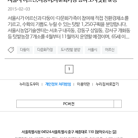
서울시 어르신,다둥이,다문화가정 참여 도시텃밭 분양
2015-02-03
서울시가 어르신과 다둥이·다문화가족이 참여해 직접 친환경채소를
기르고, 수확의 기쁨도 누릴 수 있는 텃밭 1,250구획을 분양합니다.
서울시농업기술센터는 서초구 내곡동, 강동구 상일동, 강서구 개화동
등 텃밭농장 7개소를 4월부터 11월까지 운영할 예정이며, 65세 이...
다둥이
다문화가정
도시텃밭 분양
서울시
어르신
1
누리집 도우미
개인정보 처리방침
이용약관
누리집 바로잡기
PC버전
서울특별시
서울특별시청 04524 서울특별시 중구 세종대로 110
[찾아오시는 길]