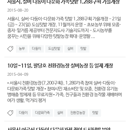
서울시, 실버 다둥이 다문화 가족텃밭 1,288구획 가을개장
2015-08-20
서울시, 실버·다둥이·다문화 가족 텃밭 1,288구획 가을개장 - 21일
(금)~ 23(일) 도심텃밭 개장, 11월까지 운영 - 초보농부 위해 모종·
종자·밑거름 제공부터 전문지도사 기술지도까지 - 도시농부를
꿈꾸는 시민을 위해 다양한 텃밭농장 확대·운영할 ...
농부
다둥이
도심텃밭
실버
텃밭
10일~11일, 팔당호 친환경농장 실버농장 등 일제 개장
2015-04-09
• 서울시 친환경농장(7,200구획), 1,280가족 참여 실버·다둥이·
다문화가족 텃밭 개장 • 참여시민 채소씨앗 및 모종, 친환경 유기농
병해충 방제재 등 무료지원 • 가족, 친구들과 친환경 농작물 재배하며
여가 생활, 먹거리 챙겨
다둥이
다문화가족
실버
친환경농장
텃밭