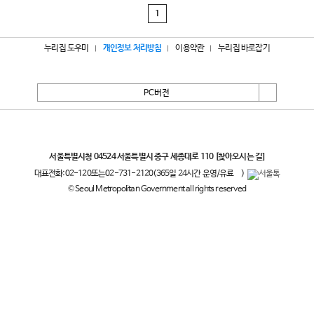
1
누리집 도우미
개인정보 처리방침
이용약관
누리집 바로잡기
PC버전
서울특별시
서울특별시청 04524 서울특별시 중구 세종대로 110
[찾아오시는 길]
대표전화:
02-120
또는
02-731-2120
(365일 24시간 운영/유료
)
© Seoul Metropolitan Government all rights reserved