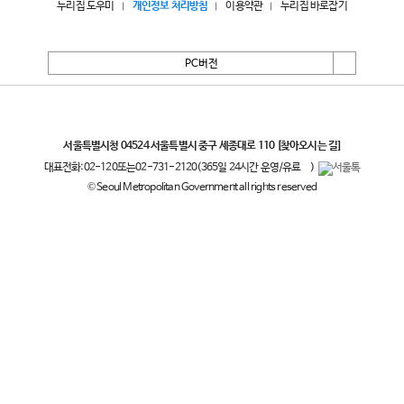
누리집 도우미
개인정보 처리방침
이용약관
누리집 바로잡기
PC버전
서울특별시
서울특별시청 04524 서울특별시 중구 세종대로 110
[찾아오시는 길]
대표전화:
02-120
또는
02-731-2120
(365일 24시간 운영/유료
)
© Seoul Metropolitan Government all rights reserved