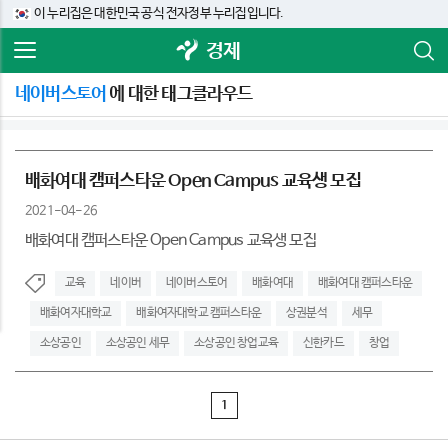
이 누리집은 대한민국 공식 전자정부 누리집입니다.
경제
네이버스토어
에 대한 태그클라우드
배화여대 캠퍼스타운 Open Campus 교육생 모집
2021-04-26
배화여대 캠퍼스타운 Open Campus 교육생 모집
교육
네이버
네이버스토어
배화여대
배화여대 캠퍼스타운
배화여자대학교
배화여자대학교 캠퍼스타운
상권분석
세무
소상공인
소상공인 세무
소상공인 창업교육
신한카드
창업
1