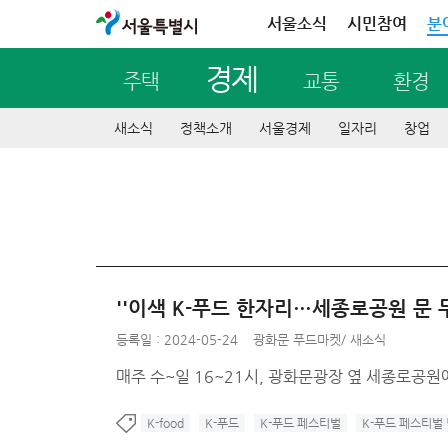
서울특별시
서울소식
시민참여
분
경제
주택
교통
환경
새소식
정책소개
서울경제
일자리
창업
''이색 K-푸드 한자리…세종로공원 문 두
등록일 : 2024-05-24
광화문 푸드마켓
/
새소식
매주 수~일 16~21시, 광화문광장 옆 세종로공원에
K-food
K-푸드
K-푸드 페스티벌
K-푸드 페스티벌