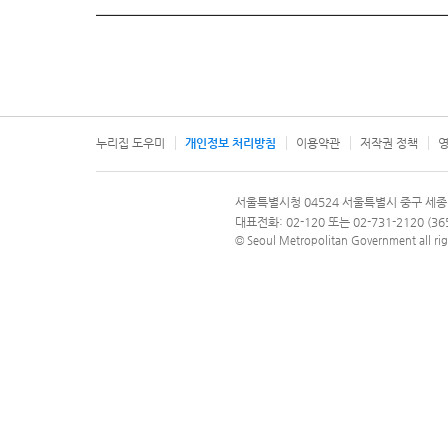
누리집 도우미
개인정보 처리방침
이용약관
저작권 정책
영
서울특별시
서울특별시청 04524 서울특별시 중구 세종
문의 전화번호 120, 120 다산콜재단
대표전화: 02-120 또는 02-731-2120 (
© Seoul Metropolitan Government all rig