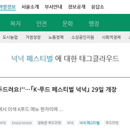
야별정보
서울소개
부서안내
정보공개
응답소
복지
안전
문화
행정
도시농업
거점성장
노동정책
소상공인지원
사회적경제
넉넉 페스티벌
에 대한 태그클라우드
드려요!''…｢K-푸드 페스티벌 넉넉｣ 29일 개장
서 이색 K푸드 메뉴 한자리에 ...
 넉넉
knock-knock
광화문 푸드마켓
넉넉
넉넉 페스티벌
푸드마켓