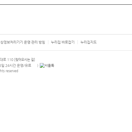
상정보처리기기 운영·관리 방침
누리집 바로잡기
누리집지도
서울시 카
대로 110
[찾아오시는 길]
365일 24시간 운영/유료
)
안내팝업 열기
hts reserved