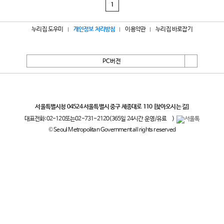
1
누리집 도우미
개인정보 처리방침
이용약관
누리집 바로잡기
PC버전
서울특별시
서울특별시청 04524 서울특별시 중구 세종대로 110
[찾아오시는 길]
대표전화:
02-120
또는
02-731-2120
(365일 24시간 운영/유료
)
© Seoul Metropolitan Government all rights reserved