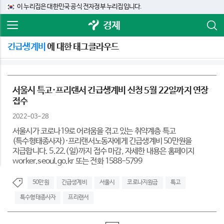
이 누리집은 대한민국 공식 전자정부 누리집입니다.
경제
긴급생계비
에 대한 태그클라우드
서울시 특고·프리랜서 긴급생계비 신청 5월 22일까지 연장
접수
2022-03-28
서울시가 코로나19로 어려움을 겪고 있는 취약계층 특고
(특수형태종사자)·프리랜서노동자에게 긴급생계비 50만원을
지급합니다. 5.22.(일)까지 접수 마감, 자세한 내용은 홈페이지
worker.seoul.go.kr 또는 전화 1588-5799
50만원
긴급생계비
서울시
코로나지원금
특고
특수형태종사자
프리랜서