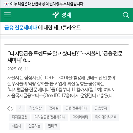
이 누리집은 대한민국 공식 전자정부 누리집입니다.
경제
금융 전문세미나
에 대한 태그클라우드
''디지털금융 트렌드를 알고 싶다면?''…서울시, '금융 전문
세미나' 6...
2025-06-11
서울시는 점심시간(11:30~13:00)을 활용해 핀테크 산업 분야
실무자들의 역량 강화를 돕고 업계 최신 동향을 공유하는
‘디지털금융 전문 세미나’를 6월부터 11월까지(월 1회) 여의도
서울국제금융오피스(One IFC 17층)에서 운영한다고 밝혔다.
AI
가상자산
경제실
금융 전문세미나
금융투자
디지털금융
디지털금융 전문세미나
마이데이터
마이데이터 2.0
서울시
인공지능
핀테크