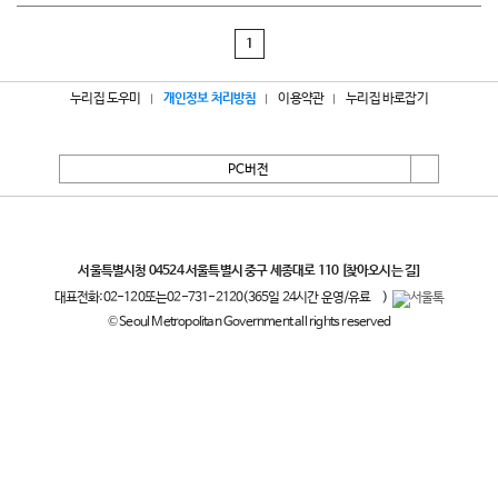
1
누리집 도우미
개인정보 처리방침
이용약관
누리집 바로잡기
PC버전
서울특별시
서울특별시청 04524 서울특별시 중구 세종대로 110
[찾아오시는 길]
대표전화:
02-120
또는
02-731-2120
(365일 24시간 운영/유료
)
© Seoul Metropolitan Government all rights reserved