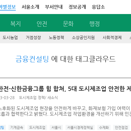
야별정보
서울소개
부서안내
정보공개
응답소
복지
안전
문화
행정
도시농업
거점성장
노동정책
소상공인지원
사회적경제
금융컨설팅
에 대한 태그클라우드
한전-신한금융그룹 힘 합쳐, 5대 도시제조업 안전한 
3-03-28
도시제조업 정책
/
새소식
노후화된 도시제조업 현장을 안전하게 바꾸고, 화재보험 가입 여력이
룹과 협력한다고 밝혔다. 도시제조업 작업환경을 개선하기 위해 민간
설팅
기계금속
도시제조업
서울시
서울시경제정책실
수제화
안전점검