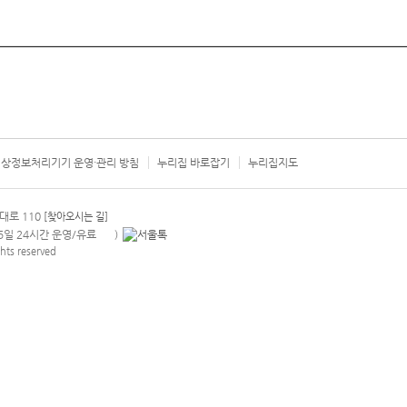
상정보처리기기 운영·관리 방침
누리집 바로잡기
누리집지도
서울시 카
대로 110
[찾아오시는 길]
365일 24시간 운영/유료
)
안내팝업 열기
hts reserved