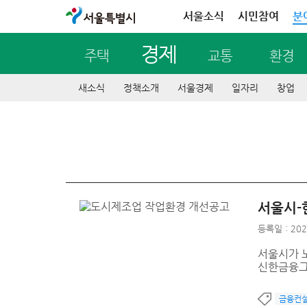
서울특별시
서울소식
시민참여
분
경제
주택
교통
환경
새소식
정책소개
서울경제
일자리
창업
서울시-
등록일 : 202
서울시가 
신한금융그
금융컨