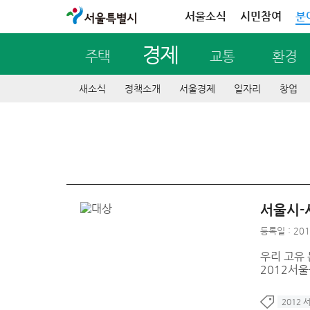
서울특별시
서울소식
시민참여
분
경제
주택
교통
환경
새소식
정책소개
서울경제
일자리
창업
서울시-
등록일 : 201
우리 고유
2012서
2012