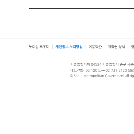
누리집 도우미
개인정보 처리방침
이용약관
저작권 정책
영
서울특별시
서울특별시청 04524 서울특별시 중구 세종
문의 전화번호 120, 120 다산콜재단
대표전화: 02-120 또는 02-731-2120 (
© Seoul Metropolitan Government all rig