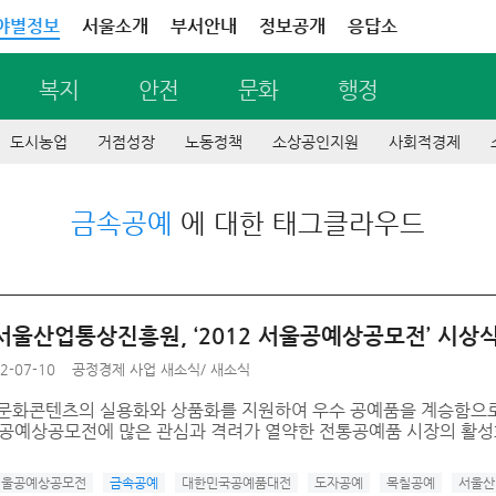
야별정보
서울소개
부서안내
정보공개
응답소
복지
안전
문화
행정
도시농업
거점성장
노동정책
소상공인지원
사회적경제
금속공예
에 대한 태그클라우드
서울산업통상진흥원, ‘2012 서울공예상공모전’ 시상
2-07-10
공정경제 사업 새소식
/
새소식
 문화콘텐츠의 실용화와 상품화를 지원하여 우수 공예품을 계승함으
울공예상공모전에 많은 관심과 격려가 열약한 전통공예품 시장의 활성
 서울공예상공모전
금속공예
대한민국공예품대전
도자공예
목칠공예
서울산