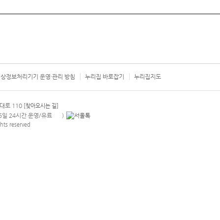
상정보처리기기 운영·관리 방침
누리집 바로잡기
누리집지도
서울시 카
대로 110
[찾아오시는 길]
365일 24시간 운영/유료
)
안내팝업 열기
hts reserved