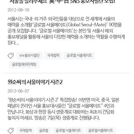
“서울을 알려주세요”英·中·日 SNS 홍보사절단 모집!
2012-08-10
서울시는 국내·외 거주 외국인들을 대상으로 전 세계에 서울의
매력을 소개할‘글로벌 서울메이트(Global Seoul-Mate)’ 90명을
공개 모집합니다. ‘글로벌 서울메이트’는 본인 및 서울시 해외
홍보채널을 활용해 서울의 다양한 매력을 소개하는 역할을 수행하게
된다...
sns홍보사절단
국제협력
글로벌 서울메이트
글로벌해외마케팅
원순씨의 서울이야기 시즌2
2012-06-07
‘원순씨의 서울이야기 시즌 2’ 특집방송! 이번엔 미국, 중국, 일본
패널이 온라인 서울 홍보대사들인 “글로벌 서울메이트” 4인과
만납니다. 화상과 현장 동시 생중계로 대화하는 최초의 간담회
놓치지 마세요. 방송은 7일(목) 생중계로 진행됩니다.
국제협력
글로벌
글로벌 서울메이트
글로벌서울메이트