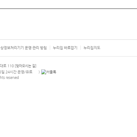
상정보처리기기 운영·관리 방침
누리집 바로잡기
누리집지도
서울시 카
대로 110
[찾아오시는 길]
365일 24시간 운영/유료
)
안내팝업 열기
hts reserved