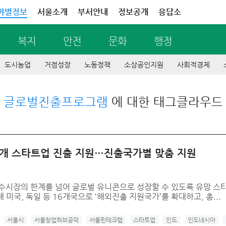
야별정보
서울소개
부서안내
정보공개
응답소
복지
안전
문화
행정
도시농업
거점성장
노동정책
소상공인지원
사회적경제
글로벌진출프로그램
에 대한 태그클라우드
00개 스타트업 진출 지원…진출국가별 맞춤 지원
수시장의 한계를 넘어 글로벌 유니콘으로 성장할 수 있도록 유망 스
미국, 독일 등 16개국으로 ‘해외진출 지원국가’를 확대하고, 총...
서울시
서울창업허브공덕
서울핀테크랩
스타트업
인도
인도네시아