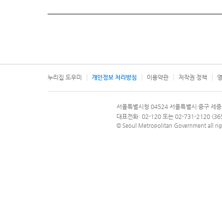
누리집 도우미
개인정보 처리방침
이용약관
저작권 정책
영
서울특별시
서울특별시청 04524 서울특별시 중구 세종
문의 전화번호 120, 120 다산콜재단
대표전화: 02-120 또는 02-731-2120 (
© Seoul Metropolitan Government all rig