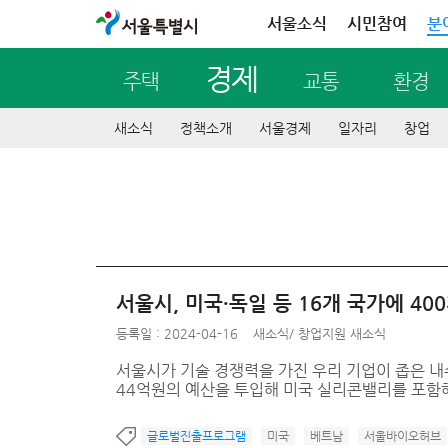
서울특별시
서울소식
시민참여
분
경제
주택
교통
환경
새소식
정책소개
서울경제
일자리
창업
서울시, 미국·독일 등 16개 국가에 4
등록일 : 2024-04-16
새소식
/
창업지원 새소식
서울시가 기술 경쟁력을 가진 우리 기업이 좁은 내
44억원의 예산을 투입해 미국 실리콘밸리를 포함해 
글로벌진출프로그램
미국
베트남
서울바이오허브