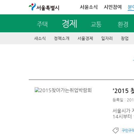
서울특별시
서울소식
시민참여
분
경제
주택
교통
환경
새소식
정책소개
서울경제
일자리
창업
'2015
등록일 : 201
서울시가 지
14시부터 
구인구직