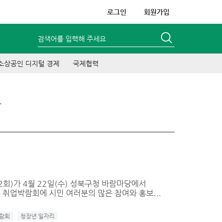
로그인
회원가입
검색어를 입력해 주세요
소상공인 디지털 경제
국제협력
드
2회)가 4월 22일(수) 성북구청 바람마당에서
 취업박람회에 시민 여러분의 많은 참여와 홍보...
람회
청장년 일자리