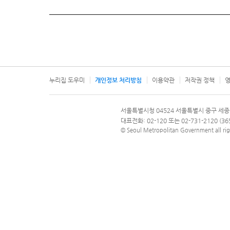
누리집 도우미
개인정보 처리방침
이용약관
저작권 정책
영
서울특별시
서울특별시청 04524 서울특별시 중구 세종
문의 전화번호 120, 120 다산콜재단
대표전화: 02-120 또는 02-731-2120 (
© Seoul Metropolitan Government all rig