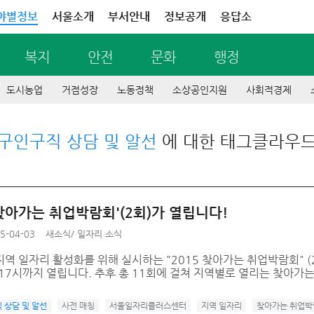
야별정보
서울소개
부서안내
정보공개
응답소
복지
안전
문화
행정
도시농업
거점성장
노동정책
소상공인지원
사회적경제
구인구직 상담 및 알선
에 대한 태그클라우
 찾아가는 취업박람회'(2회)가 열립니다!
5-04-03
새소식
/
일자리 소식
역 일자리 활성화를 위해 실시하는 "2015 찾아가는 취업박람회" (
17시까지 열립니다. 추후 총 11회에 걸쳐 지역별로 열리는 찾아가는
 상담 및 알선
사전 매칭
서울일자리플러스센터
지역 일자리
찾아가는 취업박