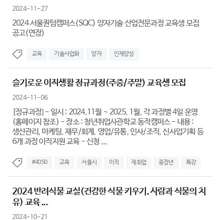
2024-11-27
2024 서울퀀텀캠퍼스(SQC) 양자기술 산업전문과정 교육생 모집
공고(연장)
교육
기술사업화
양자
인재양성
슬기로운 이직생활 정규과정(주중/주말) 교육생 모집
2024-11-06
[정규과정] - 일시 : 2024.11월 ~ 2025. 1월, 각 과정별 4일 운영
(홈페이지 참조) - 장소 : 청년취업사관학교 동작캠퍼스 - 내용 :
생산관리, 마케팅, 재무/회계, 영업/유통, 인사/조직, 신사업기획 등
6개 과정 이직지원 교육 - 신청 ...
#4050
교육
서울시
이직
재취업
중장년
특강
2024 반려식물 교실(건강한 식물 키우기, 사람과 식물의 치
유) 교육 ...
2024-10-21