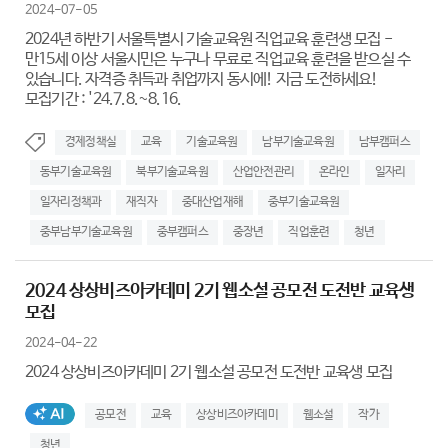
2024-07-05
2024년 하반기 서울특별시 기술교육원 직업교육 훈련생 모집 -
만15세 이상 서울시민은 누구나 무료로 직업교육 훈련을 받으실 수
있습니다. 자격증 취득과 취업까지 동시에! 지금 도전하세요!
모집기간 : '24.7.8.~8.16.
경제정책실
교육
기술교육원
남부기술교육원
남부캠퍼스
동부기술교육원
북부기술교육원
산업안전관리
온라인
일자리
일자리정책과
재직자
중대산업재해
중부기술교육원
중부남부기술교육원
중부캠퍼스
중장년
직업훈련
청년
2024 상상비즈아카데미 2기 웹소설 공모전 도전반 교육생
모집
2024-04-22
2024 상상비즈아카데미 2기 웹소설 공모전 도전반 교육생 모집
AI생성태그
공모전
교육
상상비즈아카데미
웹소설
작가
청년