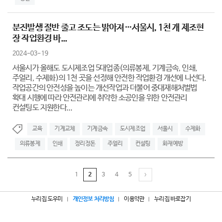
분진발생 절반 줄고 조도는 밝아져…서울시, 1천 개 제조현
장 작업환경 바...
2024-03-19
서울시가 올해도 도시제조업 5대업종(의류봉제, 기계금속, 인쇄,
주얼리, 수제화)의 1천 곳을 선정해 안전한 작업환경 개선에 나선다.
작업공간의 안전성을 높이는 개선작업과 더불어 중대재해처벌법
확대 시행에 따라 안전관리에 취약한 소공인을 위한 안전관리
컨설팅도 지원한다...
교육
기계교체
기계금속
도시제조업
서울시
수제화
의류봉제
인쇄
정리정돈
주얼리
컨설팅
화재예방
1
2
3
4
5
누리집 도우미
개인정보 처리방침
이용약관
누리집 바로잡기