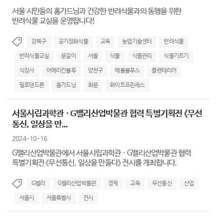
서울 시민들의 홈가드닝과 건강한 반려식물과의 동행을 위한
반려식물 교실을 운영합니다!
강북구
공기정화식물
교육
농업기술센터
반려식물
반려식물교실
분갈이
서울
식물
식물관리
식물기르기
식집사
아메리칸블루
양천구
에볼블루스
플렌테리어
필로덴드론
홈가드닝
화분
화이트프린세스
서울시립과학관 · G밸리산업박물관 협력 특별기획전 《무선
통신, 일상을 만...
2024-10-16
G밸리산업박물관에서 서울시립과학관 · G밸리산업박물관 협력
특별기획전 《무선통신, 일상을 만들다》 전시를 개최합니다.
G밸리
G밸리산업박물관
경제
교육
무선통신
산업
서울시
서울특별시
전시