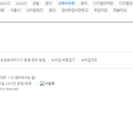
SeSAC
UI/UX
강동
광진
교육비무료
동작
디지털마케팅
디지털전
기획
서울시
스타일테크
용산
청년취업사관학교
취업지원
퍼블리싱
상정보처리기기 운영·관리 방침
누리집 바로잡기
누리집지도
서울시 카
대로 110
[찾아오시는 길]
365일 24시간 운영/유료
)
안내팝업 열기
hts reserved