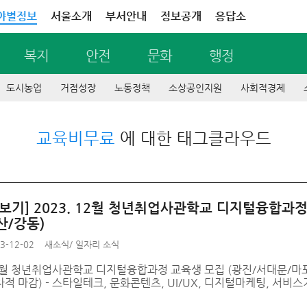
야별정보
서울소개
부서안내
정보공개
응답소
복지
안전
문화
행정
도시농업
거점성장
노동정책
소상공인지원
사회적경제
교육비무료
에 대한 태그클라우드
 보기] 2023. 12월 청년취업사관학교 디지털융합과정
산/강동)
3-12-02
새소식
/
일자리 소식
12월 청년취업사관학교 디지털융합과정 교육생 모집 (광진/서대문/마포/
적 마감) - 스타일테크, 문화콘텐츠, UI/UX, 디지털마케팅, 서비스