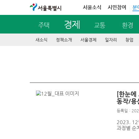
서울특별시
서울소식
시민참여
분
경제
주택
교통
환경
새소식
정책소개
서울경제
일자리
창업
[한눈에
동작/용
등록일 : 202
2023. 
과정별 순차