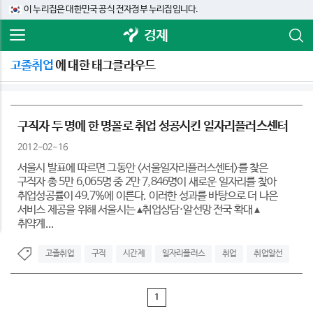
이 누리집은 대한민국 공식 전자정부 누리집입니다.
경제
고졸취업
에 대한 태그클라우드
구직자 두 명에 한 명꼴로 취업 성공시킨 일자리플러스센터
2012-02-16
서울시 발표에 따르면 그동안 <서울일자리플러스센터>를 찾은
구직자 총 5만 6,065명 중 2만 7,846명이 새로운 일자리를 찾아
취업성공률이 49.7%에 이른다. 이러한 성과를 바탕으로 더 나은
서비스 제공을 위해 서울시는 ▴취업상담·알선망 전국 확대 ▴
취약계...
고졸취업
구직
시간제
일자리플러스
취업
취업알선
1