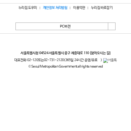
누리집 도우미
개인정보 처리방침
이용약관
누리집 바로잡기
PC버전
서울특별시
서울특별시청 04524 서울특별시 중구 세종대로 110
[찾아오시는 길]
대표전화:
02-120
또는
02-731-2120
(365일 24시간 운영/유료
)
© Seoul Metropolitan Government all rights reserved