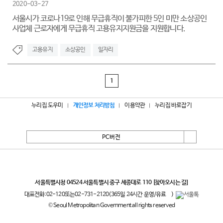
2020-03-27
서울시가 코로나19로 인해 무급휴직이 불가피한 5인 미만 소상공인
사업체 근로자에게 무급휴직 고용유지지원금을 지원합니다.
고용유지
소상공인
일자리
1
누리집 도우미
개인정보 처리방침
이용약관
누리집 바로잡기
PC버전
서울특별시
서울특별시청 04524 서울특별시 중구 세종대로 110
[찾아오시는 길]
대표전화:
02-120
또는
02-731-2120
(365일 24시간 운영/유료
)
© Seoul Metropolitan Government all rights reserved