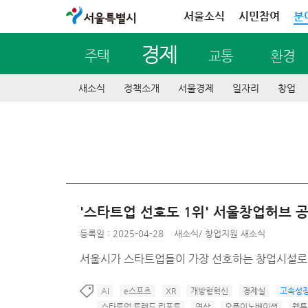
서울특별시
서울소식
시민참여
분
경제
주택
교통
환경
새소식
정책소개
서울경제
일자리
창업
'스타트업 선호도 1위' 서울창업허브 
등록일 : 2025-04-28
새소식
/
창업지원 새소식
서울시가 스타트업들이 가장 선호하는 창업시설로 
AI
e스포츠
XR
개방형혁신
경제실
고속성
스타트업 트렌드 리포트
영상
오픈이노베이션
웹툰