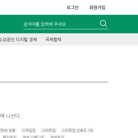
로그인
회원가입
검색어를 입력해 주세요
소상공인 디지털 경제
국제협력
에 나선다.
허브 창동
스케일업
스타트업
스타트업 선호도 1위
투자유치
허브 스튜디오
허브위크