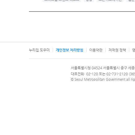
누리집 도우미
개인정보 처리방침
이용약관
저작권 정책
영
서울특별시
서울특별시청 04524 서울특별시 중구 세종
문의 전화번호 120, 120 다산콜재단
대표전화: 02-120 또는 02-731-2120 (
© Seoul Metropolitan Government all rig