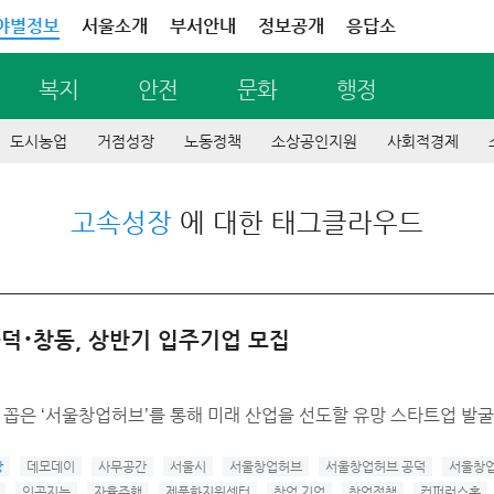
야별정보
서울소개
부서안내
정보공개
응답소
복지
안전
문화
행정
도시농업
거점성장
노동정책
소상공인지원
사회적경제
고속성장
에 대한 태그클라우드
공덕･창동, 상반기 입주기업 모집
꼽은 ‘서울창업허브’를 통해 미래 산업을 선도할 유망 스타트업 발굴
장
데모데이
사무공간
서울시
서울창업허브
서울창업허브 공덕
서울창업
인공지능
자율주행
제품화지원센터
창업 기업
창업정책
컨퍼런스홀