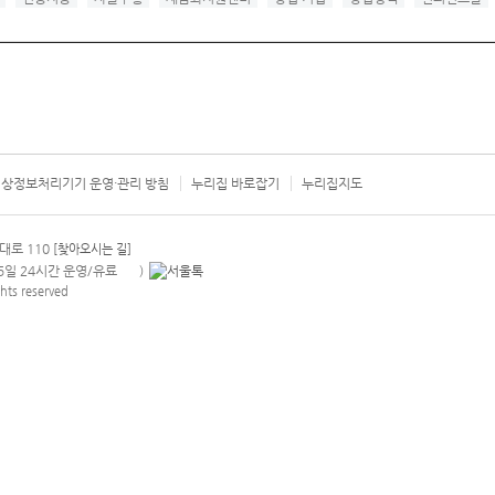
상정보처리기기 운영·관리 방침
누리집 바로잡기
누리집지도
서울시 카
대로 110
[찾아오시는 길]
365일 24시간 운영/유료
)
안내팝업 열기
hts reserved