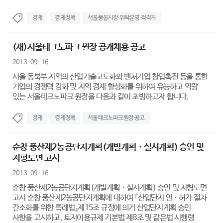
경제
경제정책
서울풍물시장 위탁운영 적격자
(재)서울테크노파크 원장 공개채용 공고
2013-09-16
서울 동북부 지역의 산업기술고도화와 벤처기업 창업촉진 등을 통한
기업의 경쟁력 강화 및 지역 경제 활성화를 위하여 유능하고 역량
있는 서울테크노파크 원장을 다음과 같이 초빙하고자 합니다.
경제
경제정책
서울테크노파크원장 공고
순창 풍산제2농공단지계획(개발계획ㆍ실시계획) 승인 및
지형도면 고시
2013-09-16
순창 풍산제2농공단지계획(개발계획ㆍ실시계획) 승인 및 지형도면
고시 순창 풍산제2농공단지계획에 대하여 『산업단지 인ㆍ허가 절차
간소화를 위한 특례법』제15조 규정에 의거 산업단지계획 승인
사항을 고시하고, 토지이용규제 기본법 제8조 및 같은법 시행령