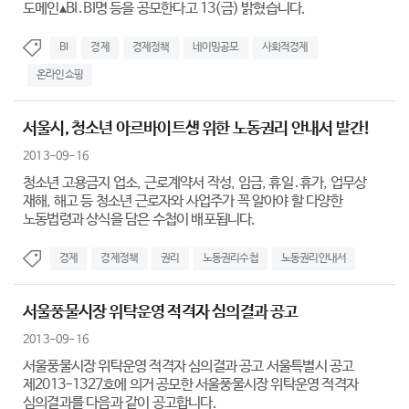
도메인▴BI․BI명 등을 공모한다고 13(금) 밝혔습니다.
BI
경제
경제정책
네이밍공모
사회적경제
온라인쇼핑
서울시, 청소년 아르바이트생 위한 노동권리 안내서 발간!
2013-09-16
청소년 고용금지 업소, 근로계약서 작성, 임금, 휴일․휴가, 업무상
재해, 해고 등 청소년 근로자와 사업주가 꼭 알아야 할 다양한
노동법령과 상식을 담은 수첩이 배포됩니다.
경제
경제정책
권리
노동권리수첩
노동권리안내서
서울풍물시장 위탁운영 적격자 심의결과 공고
2013-09-16
서울풍물시장 위탁운영 적격자 심의결과 공고 서울특별시 공고
제2013-1327호에 의거 공모한 서울풍물시장 위탁운영 적격자
심의결과를 다음과 같이 공고합니다.