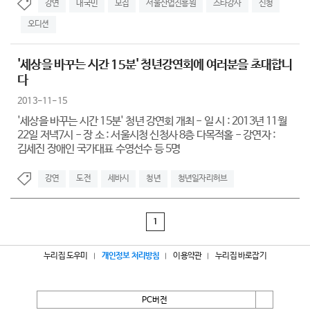
강연
대국민
모집
서울산업진흥원
스타강사
신청
오디션
'세상을 바꾸는 시간 15분' 청년강연회에 여러분을 초대합니
다
2013-11-15
'세상을 바꾸는 시간 15분' 청년 강연회 개최 - 일 시 : 2013년 11월
22일 저녁7시 - 장 소 : 서울시청 신청사 8층 다목적홀 - 강연자 :
김세진 장애인 국가대표 수영선수 등 5명
강연
도전
세바시
청년
청년일자리허브
1
누리집 도우미
개인정보 처리방침
이용약관
누리집 바로잡기
PC버전