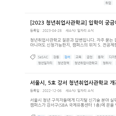
취업
[2023 청년취업사관학교] 입학이 궁금
등록일 : 2023-04-28
새소식
/
일자리 소식
청년취업사관학교 질문과 답변입니다. 자주 묻는 질문
아니어도 신청가능한지, 캠퍼스의 위치 5. 전공제한 여
SeSAC
강동
강서
교육
금천
동작
디지
청년일자리
청년정책
청년취업사관학교
청취사
서울시, 5호 강서 청년취업사관학교 개
등록일 : 2022-12-06
새소식
/
일자리 소식
서울시 청년 구직자들에게 디지털 신기술 분야 실무
캠퍼스가 강서구(SBA 국제유통센터 1층)에 문을 