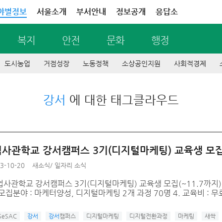
야별정보
서울소개
부서안내
정보공개
응답소
복지
안전
문화
행정
도시농업
거점성장
노동정책
소상공인지원
사회적경제
강서
에 대한 태그클라우드
사관학교 강서캠퍼스 3기(디지털마케팅) 교육생 모집(
3-10-20
새소식
/
일자리 소식
업사관학교 강서캠퍼스 3기(디지털마케팅) 교육생 모집(~11.7까지) 2
 모집분야 : 마케터양성, 디지털마케팅 2개 과정 70명 4. 교육비 : 무료
SeSAC
강서
강서
캠퍼스
디지털마케팅
디지털전환과정
마케팅
새싹