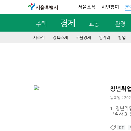
서울특별시
서울소식
시민참여
분
경제
주택
교통
환경
새소식
정책소개
서울경제
일자리
창업
청년취업
등록일 : 202
1. 청년취
구직자 3.
DT