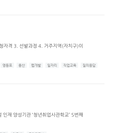
자격 3. 선발과정 4. 거주지역(자치구)이
영등포
용산
웹개발
일자리
직업교육
질의응답
 인재 양성기관 ‘청년취업사관학교’ 5번째