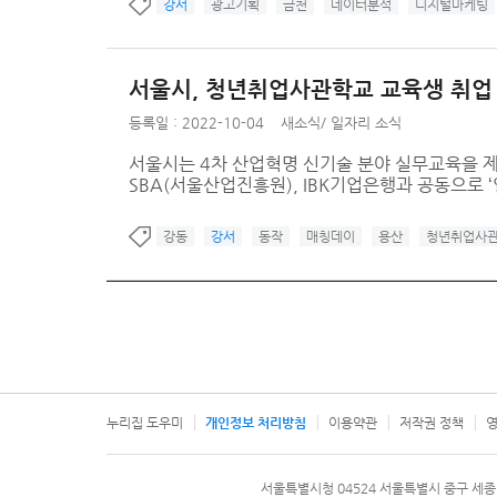
강서
광고기획
금천
데이터분석
디지털마케팅
서울시, 청년취업사관학교 교육생 취업 
등록일 : 2022-10-04
새소식
/
일자리 소식
서울시는 4차 산업혁명 신기술 분야 실무교육을 
SBA(서울산업진흥원), IBK기업은행과 공동으로 ‘
강동
강서
동작
매칭데이
용산
청년취업사
누리집 도우미
개인정보 처리방침
이용약관
저작권 정책
영
서울특별시
서울특별시청 04524 서울특별시 중구 세종