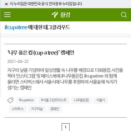
이 누리집은 대한민국 공식 전자정부 누리집입니다.
환경
#cupatree
에 대한 태그클라우드
‘나무 품은 컵(cup a tree)’ 캠페인
2021-04-22
지구의 날을 기념하여 일상생활 속 나무를 배경으로 다회용컵 사진을
찍어 인스타그램 및 페이스북에 #나무품은컵 #cupatree 와 함께
올리면 스타벅스에서 서울시에 나무를 후원하여 서울숲에 녹지가
생기는 캠페인
#cupatree
#서울그린트러스트
나무품은컵
서울시
스타벅스
지구의날
캠페인
1