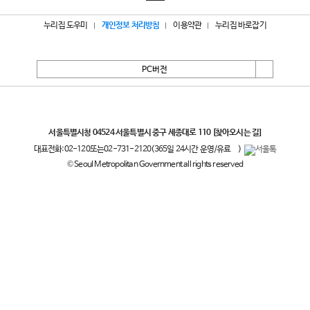
누리집 도우미
개인정보 처리방침
이용약관
누리집 바로잡기
PC버전
서울특별시
서울특별시청 04524 서울특별시 중구 세종대로 110
[찾아오시는 길]
대표전화:
02-120
또는
02-731-2120
(365일 24시간 운영/유료
)
© Seoul Metropolitan Government all rights reserved