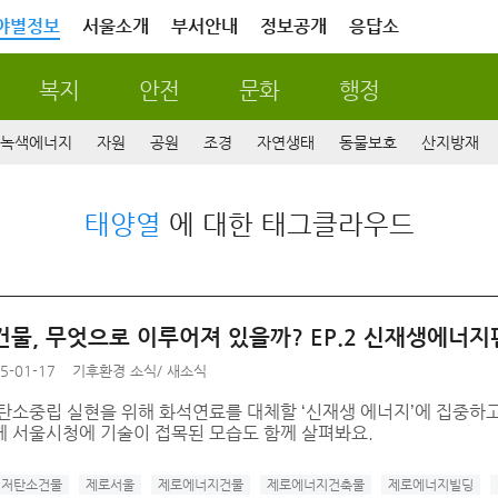
야별정보
서울소개
부서안내
정보공개
응답소
복지
안전
문화
행정
녹색에너지
자원
공원
조경
자연생태
동물보호
산지방재
태양열
에 대한 태그클라우드
건물, 무엇으로 이루어져 있을까? EP.2 신재생에너지
5-01-17
기후환경 소식
/
새소식
 탄소중립 실현을 위해 화석연료를 대체할 ‘신재생 에너지’에 집중하고
께 서울시청에 기술이 접목된 모습도 함께 살펴봐요.
저탄소건물
제로서울
제로에너지건물
제로에너지건축물
제로에너지빌딩