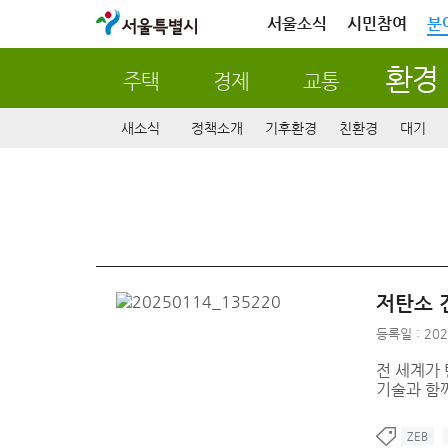
서울특별시
서울소식
시민참여
분
환경
주택
경제
교통
새소식
정책소개
기후환경
친환경
대기
저탄소 
등록일 : 202
전 세계가
기술과 함
ZEB