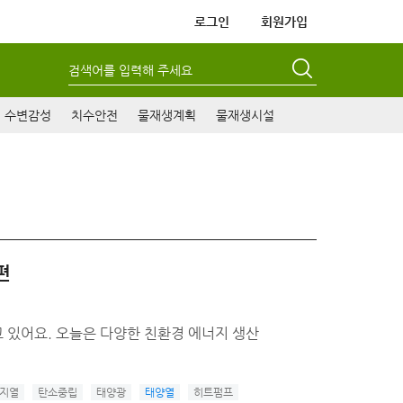
로그인
회원가입
검색어를 입력해 주세요
수변감성
치수안전
물재생계획
물재생시설
편
 있어요. 오늘은 다양한 친환경 에너지 생산
지열
탄소중립
태양광
태양열
히트펌프