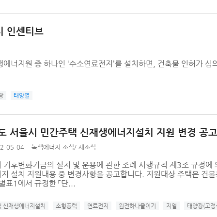
시 인센티브
생에너지원 중 하나인 ‘수소연료전지’를 설치하면, 건축물 인허가 
광
태양열
년도 서울시 민간주택 신재생에너지설치 지원 변경 공
2-05-04
녹색에너지 소식
/
새소식
 기후변화기금의 설치 및 운용에 관한 조례 시행규칙 제3조 규정에 
지 설치 지원내용 중 변경사항을 공고합니다. 지원대상 주택은 건물
별표1에서 규정한 「단...
택 신재생에너지설치
소형풍력
연료전지
원전하나줄이기
지열
태양광(고정