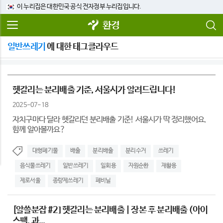
이 누리집은 대한민국 공식 전자정부 누리집입니다.
환경
일반쓰레기
에 대한 태그클라우드
헷갈리는 분리배출 기준, 서울시가 알려드립니다!
2025-07-18
자치구마다 달라 헷갈리던 분리배출 기준! 서울시가 딱 정리했어요.
함께 알아볼까요?
대형폐기물
배출
분리배출
분리수거
쓰레기
음식물쓰레기
일반쓰레기
일회용
자원순환
재활용
제로서울
종량제쓰레기
폐비닐
[알쓸분잡 #2] 헷갈리는 분리배출 | 장본 후 분리배출 (아이
스팩, 과...