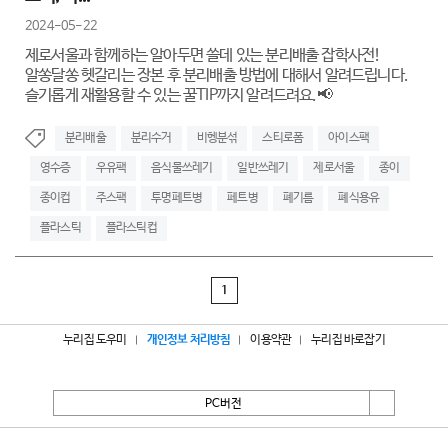
2024-05-22
제로서울과 함께하는 알아두면 쓸데 있는 분리배출 잡학사전!
알쏭달쏭 헷갈리는 장본 후 분리배출 방법에 대해서 알려드립니다.
슬기롭게 재활용할 수 있는 꿀TIP까지 알려드려요.📢
분리배출
분리수거
비헹분섞
스티로폼
아이스팩
영수증
우유팩
음식물쓰레기
일반쓰레기
제로서울
종이
종이컵
주스팩
투명페트병
페트병
폐기름
폐식용유
플라스틱
플라스틱컵
1
누리집 도우미
개인정보 처리방침
이용약관
누리집 바로잡기
PC버전