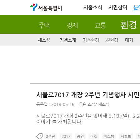
서울특별시
서울소식
시민참여
분
환경
주택
경제
교통
새소식
정책소개
기후환경
친환경
대기
서울로7017 개장 2주년 기념행사 시
등록일 : 2019-05-16
공원 소식
/
새소식
서울로7017 개장 2주년을 맞이해 5.19.(일),
이야기'를 개최합니다.
2주년
7017
공연
마켓
버스킹
서울로