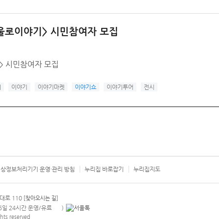
서울로이야기> 시민참여자 모집
> 시민참여자 모집
제
이야기
이야기마켓
이야기쇼
이야기투어
전시
상정보처리기기 운영·관리 방침
누리집 바로잡기
누리집지도
서울시 카
대로 110
[찾아오시는 길]
365일 24시간 운영/유료
)
안내팝업 열기
hts reserved