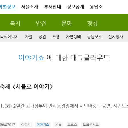
야별정보
서울소개
부서안내
정보공개
응답소
복지
안전
문화
행정
녹색에너지
자원
공원
조경
자연생태
동물보호
산지방재
이야기쇼
에 대한 태그클라우드
민축제 <서울로 이야기>
 5.21.(화) 2일간 고가상부와 만리동광장에서 시민마켓과 공연, 시
서울로7017
이야기
이야기쇼
체험
토크쇼
토크콘서트