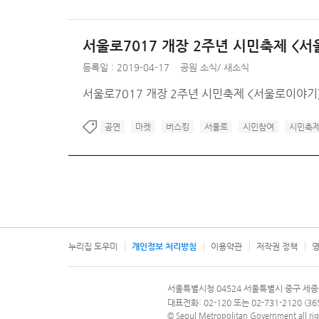
서울로7017 개장 2주년 시민축제 <
등록일 : 2019-04-17
공원 소식
/
새소식
서울로7017 개장 2주년 시민축제 <서울로이야기
공연
마켓
버스킹
서울로
시민참여
시민축
누리집 도우미
개인정보 처리방침
이용약관
저작권 정책
영
서울특별시
서울특별시청 04524 서울특별시 중구 세종
문의 전화번호 120, 120 다산콜재단
대표전화: 02-120 또는 02-731-2120 (
© Seoul Metropolitan Government all rig