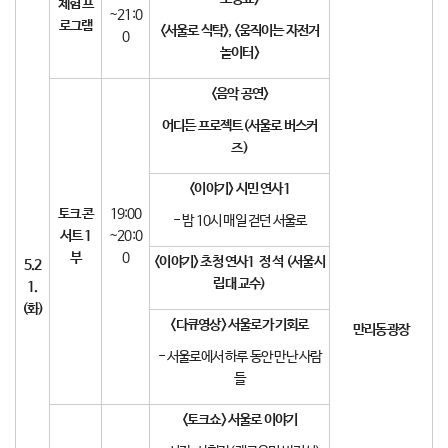
체험
프
~21:0
로그램
<
서울로 식탁
>, <
움직이는 자전거
0
놀이터
>
<
음악 공연
>
어디든 프로젝트
(
서울로 버스커
즈
)
<
이야기
>
시민 연사
1
토크 콘
19:00
- 밤 10시 매일 걷던 서울로
서트
1
~20:0
부
0
<
이야기
>
초청 연사
1
정 석
(
서울시
5.2
립대 교수
)
1.
(
화
)
<
다큐영상
>
서울로가 기회로
만리동광장
- 서울로에서 하루 동안 만난 사람
들
<
토크쇼
>
서울로 이야기