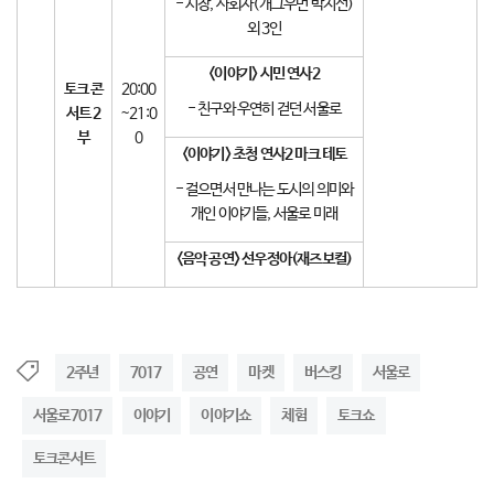
- 시장, 사회자(개그우먼 박지선)
외 3인
<
이야기
>
시민 연사
2
토크 콘
20:00
- 친구와 우연히 걷던 서울로
서트
2
~21:0
부
0
<
이야기
>
초청 연사
2
마크 테토
- 걸으면서 만나는 도시의 의미와
개인 이야기들, 서울로 미래
<
음악 공연
>
선우정아
(
재즈보컬
)
2주년
7017
공연
마켓
버스킹
서울로
서울로7017
이야기
이야기쇼
체험
토크쇼
토크콘서트