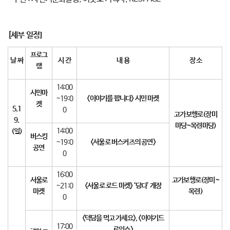
[세부 일정]
프로그
날 짜
시 간
내 용
장 소
램
14:00
시민마
~19:0
<
이야기를 팝니다
>
시민 마켓
켓
5.1
0
고가보행로
(
장미
9.
마당
~
목련마당
)
14:00
(
일
)
버스킹
~19:0
<
서울로 버스커즈의 공연
>
공연
0
16:00
서울로
고가보행로
(
장미
~
~21:0
<
서울로 로드 마켓
> ‘
담다
’
개장
마켓
목련
)
0
<
덕담을 먹고 가세요
>, <
이야기드
17:00
로잉쇼
>