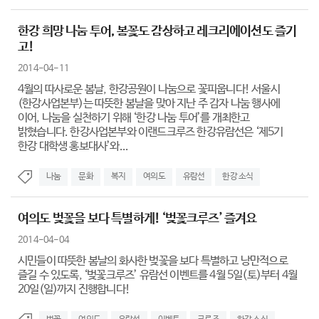
한강 희망 나눔 투어, 봄꽃도 감상하고 레크리에이션도 즐기
고!
2014-04-11
4월의 따사로운 봄날, 한강공원이 나눔으로 꽃피웁니다! 서울시
(한강사업본부)는 따뜻한 봄날을 맞아 지난 주 감자 나눔 행사에
이어, 나눔을 실천하기 위해 ‘한강 나눔 투어’를 개최한고
밝혔습니다. 한강사업본부와 이랜드크루즈 한강유람선은 ‘제5기
한강 대학생 홍보대사’와...
나눔
문화
복지
여의도
유람선
한강 소식
여의도 벚꽃을 보다 특별하게! ‘벚꽃크루즈’ 즐겨요
2014-04-04
시민들이 따뜻한 봄날의 화사한 벚꽃을 보다 특별하고 낭만적으로
즐길 수 있도록, ‘벚꽃크루즈’ 유람선 이벤트를 4월 5일(토)부터 4월
20일(일)까지 진행합니다!