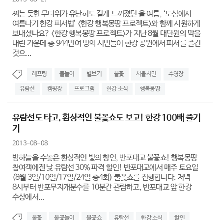
찌는 듯한 무더위가 유난히도 길게 느껴졌던 올 여름, ‘도심에서
여름나기 한강 피서법’ <한강 행복몽땅 프로젝트>와 함께 시원하게
보내셨나요? <한강 행복몽땅 프로젝트>가 지난 8월 대단원의 막을
내린 가운데 총 944만여 명의 시민들이 한강 공원에서 피서를 즐긴
것으...
레프팅
물놀이
별보기
불꽃
서울시민
수영장
유람선
캠핑장
프로그램
한강 소식
행복몽땅
유람선도 타고, 환상적인 불꽃쇼도 보고! 한강 100배 즐기
기
2013-08-08
밤하늘을 수놓은 환상적인 빛의 향연, 반포대교 불꽃쇼! 행복몽땅
참여객에겐 낮 유람선 30% 파격 할인! 반포대교에서 매주 토요일
(8월 3일/10일/17일/24일 총4회) 불꽃쇼를 진행합니다. 저녁
8시부터 반포무지개분수를 10분간 관람하고, 반포대교 앞 한강
수상에서...
불꽃
불꽃놀이
불꽃쇼
유람선
한강 소식
할인