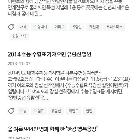
이벤트와 함께 낭만적인 연말연시를 즐겨보아요!마치 꿈을 꾸듯
안개전구로 둘러싸인 뚝섬 자벌레 1층 통로 곳곳에는 신년의 새로운
다짐과 꿈에 대한...
새해
수상택시
여의도
유람선
자벌레
크리스마스
한강 소식
2014 수능 수험표 가져오면 유람선 할인
2013-11-07
2014년도 대학수학능력시험을 치른 수험생여러분~
고생많으셨습니다~! 수능이 끝나는 다음날인 11.8(금)~12.31(화)
까지 여의도와 잠실 선착장에서 <수능수험표 유람선 할인이벤트>가
열립니다~!! 여의도와 잠실 선착장에서 수능수험표를 제시하면,
‘일반승선 유람선’은...
수능
수험표
유람선
이벤트
할인
올 여름 944만 명과 함께 한 '한강 행복몽땅'
2013-08-27