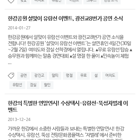
벚꽃
여의도
유람선
이벤트
크루즈
한강 소식
한강공원 설맞이 유람선 이벤트, 광진교8번가 공연 소식
2014-01-27
한강공원에서 설맞이 유람선 이벤트와 광진교8번가 공연 소식을
전합니다! 한강공원 '설맞이 유람선 이벤트'는 설연휴인 4일간(30일
~2월 2일) 여의도와 잠실 선착장에서 열립니다. ▴무료 유람선 탑승 ▴
승무원과 함께하는 말춤 경연대회 ▴설 명절 한 풀이 ▴민속놀이 체험
...
공연
광진교
말띠
명절
무료
설
여의도
유람선
잠실
할인
한강의 특별한 연말연시! 수상택시·유람선·뚝섬자벌레 이
벤트
2013-12-24
가까운 한강에서 소중한 사람들과 보내는 특별한 연말연시! 한강
수상택시, 유람선, 뚝섬 전망문화콤플렉스 ‘자벌레’에서 준비한