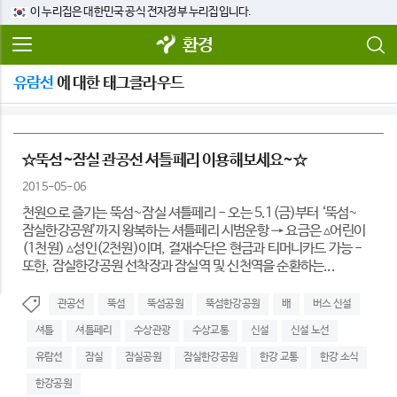
이 누리집은 대한민국 공식 전자정부 누리집입니다.
환경
유람선
에 대한 태그클라우드
☆뚝섬~잠실 관공선 셔틀페리 이용해보세요~☆
2015-05-06
천원으로 즐기는 뚝섬~잠실 셔틀페리 - 오는 5.1(금)부터 ‘뚝섬~
잠실한강공원’까지 왕복하는 셔틀페리 시범운항 → 요금은 ▵어린이
(1천원) ▵성인(2천원)이며, 결재수단은 현금과 티머니카드 가능 -
또한, 잠실한강공원 선착장과 잠실역 및 신천역을 순환하는...
관공선
뚝섬
뚝섬공원
뚝섬한강공원
배
버스 신설
셔틀
셔틀페리
수상관광
수상교통
신설
신설 노선
유람선
잠실
잠실공원
잠실한강공원
한강 교통
한강 소식
한강공원