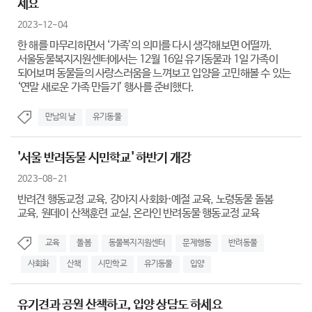
세요
2023-12-04
한 해를 마무리하면서 ‘가족’의 의미를 다시 생각해보면 어떨까.
서울동물복지지원센터에서는 12월 16일 유기동물과 1일 가족이
되어보며 동물들의 사랑스러움을 느껴보고 입양을 고민해볼 수 있는
‘연말 새로운 가족 만들기’ 행사를 준비했다.
만남의 날
유기동물
'서울 반려동물 시민학교' 하반기 개강
2023-08-21
반려견 행동교정 교육, 강아지 사회화·예절 교육, 노령동물 돌봄
교육, 원데이 산책훈련 교실, 온라인 반려동물 행동교정 교육
교육
돌봄
동물복지지원센터
문제행동
반려동물
사회화
산책
시민학교
유기동물
입양
유기견과 공원 산책하고, 입양 상담도 하세요