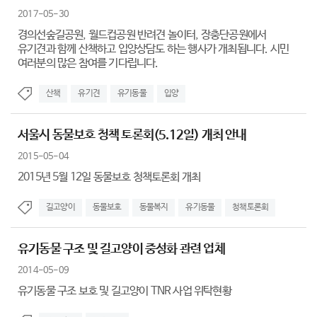
2017-05-30
경의선숲길공원, 월드컵공원 반려견 놀이터, 장충단공원에서
유기견과 함께 산책하고 입양상담도 하는 행사가 개최됩니다. 시민
여러분의 많은 참여를 기다립니다.
산책
유기견
유기동물
입양
서울시 동물보호 청책 토론회(5.12일) 개최 안내
2015-05-04
2015년 5월 12일 동물보호 청책토론회 개최
길고양이
동물보호
동물복지
유기동물
청책토론회
유기동물 구조 및 길고양이 중성화 관련 업체
2014-05-09
유기동물 구조 보호 및 길고양이 TNR 사업 위탁현황