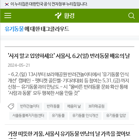
이 누리집은 대한민국 공식 전자정부 누리집입니다.
환경
유기동물
에 대한 태그클라우드
'사지 말고 입양하세요' 서울시, 6.2(일) 반려동물 배움의 날
2024-05-21
- 6.2.(일) 13시부터 보라매공원 반려견놀이터에서 ‘유기동물 인식
개선’ 캠페인 - 펫티켓 골든벨·기다려대회 등 참여는 5.31.(금)까지
신청… 유기동물과의 만남도 - 시 “올바른 반려동물 문화 확산 통해
‘사람과 동물’ 모두 행복한 서울 만들 것”
반려견놀이터
반려동물
배움의 날
보라매공원
서울동물복지지원센터
유기동물
유기동물 인식개선
유기동물 입양
가장 따뜻한 겨울, 서울시 유기동물 만남의 날 가족을 찾아보