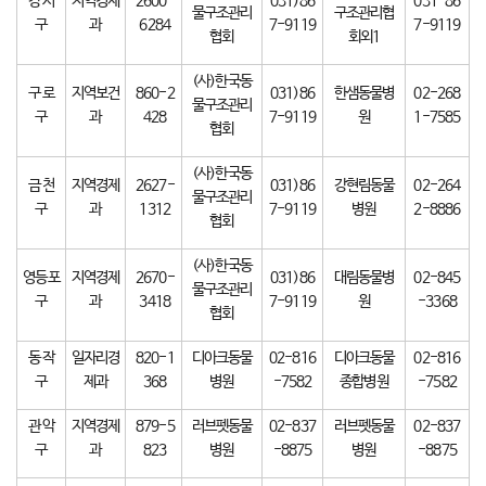
강 서
지역경제
2600-
031)86
031-86
물구조관리
구조관리협
구
과
6284
7-9119
7-9119
협회
회외1
(사)한국동
구 로
지역보건
860-2
031)86
한샘동물병
02-268
물구조관리
구
과
428
7-9119
원
1-7585
협회
(사)한국동
금 천
지역경제
2627-
031)86
강현림동물
02-264
물구조관리
구
과
1312
7-9119
병원
2-8886
협회
(사)한국동
영등포
지역경제
2670-
031)86
대림동물병
02-845
물구조관리
구
과
3418
7-9119
원
-3368
협회
동 작
일자리경
820-1
디아크동물
02-816
디아크동물
02-816
구
제과
368
병원
-7582
종합병원
-7582
관 악
지역경제
879-5
러브펫동물
02-837
러브펫동물
02-837
구
과
823
병원
-8875
병원
-8875