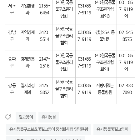
(사)한국동
(사)한국동물
031-86
서 초
기업환경
2155-
031)86
물구조관리
구조관리협
7-9119
구
과
6454
7-9119
협회
회외3
외
(사)한국동
강 남
지역경제
3423-
031)86
강남25시 동
02-545
물구조관리
구
과
5514
7-9119
물병원
-8575
협회
(사)한국동
(사)한국동물
031-86
송 파
경제진흥
2147-
031)86
물구조관리
구조관리협
7-9119
구
과
2516
7-9119
협회
회외1
외
(사)한국동
강 동
일자리경
3425-
031)86
사랑이있는
02-428
물구조관리
구
제과
5852
7-9119
동물병원
-7893
협회
길고양이
유기동물
유기동물구조보호및길고양이 중성화사업 위탁현황
유기동물및길고양이