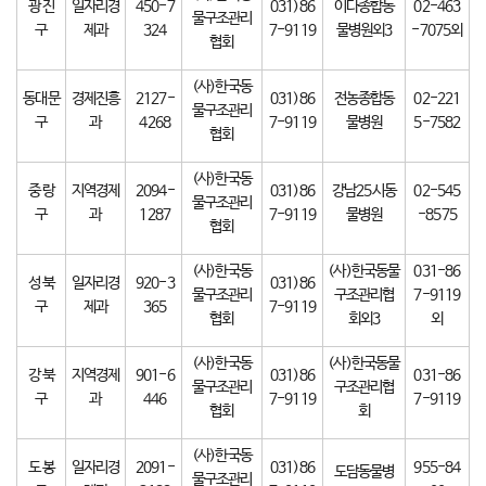
광 진
일자리경
450-7
031)86
이다종합동
02-463
물구조관리
구
제과
324
7-9119
물병원외3
-7075외
협회
(사)한국동
동대문
경제진흥
2127-
031)86
전농종합동
02-221
물구조관리
구
과
4268
7-9119
물병원
5-7582
협회
(사)한국동
중 랑
지역경제
2094-
031)86
강남25시동
02-545
물구조관리
구
과
1287
7-9119
물병원
-8575
협회
(사)한국동
(사)한국동물
031-86
성 북
일자리경
920-3
031)86
물구조관리
구조관리협
7-9119
구
제과
365
7-9119
협회
회외3
외
(사)한국동
(사)한국동물
강 북
지역경제
901-6
031)86
031-86
물구조관리
구조관리협
구
과
446
7-9119
7-9119
협회
회
(사)한국동
도 봉
일자리경
2091-
031)86
955-84
도담동물병
물구조관리