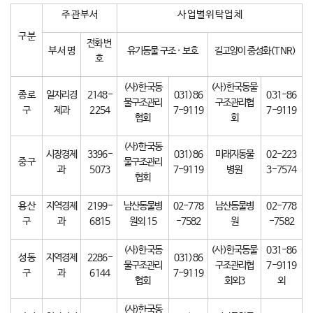
주 관 부 서
사 업 별 위 탁 업 체
구 분
전화 번
부 서 명
유기동물 구조 · 보호
길고양이 중성화(TNR)
호
(사)한국동
(사)한국동물
종 로
일자리경
2148-
031)86
031-86
물구조관리
구조관리협
구
제과
2254
7-9119
7-9119
협회
회
(사)한국동
시장경제
3396-
031)86
미래지동물
02-223
중 구
물구조관리
과
5073
7-9119
병원
3-7574
협회
용 산
지역경제
2199-
남산동물병
02-778
남산동물병
02-778
구
과
6815
원외 15
-7582
원
-7582
(사)한국동
(사)한국동물
031-86
성 동
지역경제
2286-
031)86
물구조관리
구조관리협
7-9119
구
과
6144
7-9119
협회
회외3
외
(사)한국동