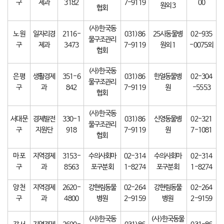
구
제과
3182
7-9119
00
원외 3
협회
(사)한국동
노 원
일자리경
2116-
031)86
25시동물병
02-935
물구조관리
구
제과
3473
7-9119
원외 1
-0075외
협회
(사)한국동
은 평
생활경제
351-6
031)86
한얼동물병
02-304
물구조관리
구
과
842
7-9119
원
-5553
협회
(사)한국동
서대문
경제발전
330-1
031)86
신영동물병
02-321
물구조관리
구
지원단
918
7-9119
원
7-1081
협회
마 포
지역경제
3153-
수의사회마
02-314
수의사회마
02-314
구
과
8563
포구분회
1-8274
포구분회
1-8274
양 천
지역경제
2620-
강현림동물
02-264
강현림동물
02-264
구
과
4800
병원
2-9159
병원
2-9159
(사)한국동
(사)한국동물