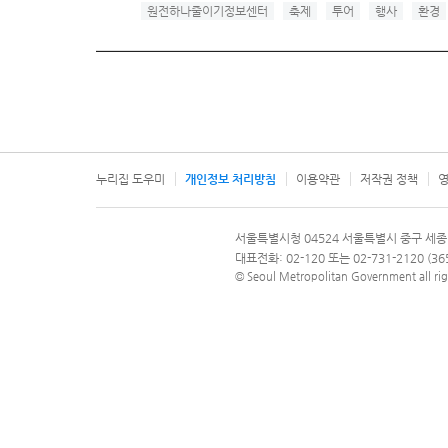
원전하나줄이기정보센터
축제
투어
행사
환경
누리집 도우미
개인정보 처리방침
이용약관
저작권 정책
영
서울특별시
서울특별시청 04524 서울특별시 중구 세종
문의 전화번호 120, 120 다산콜재단
대표전화: 02-120 또는 02-731-2120 (
© Seoul Metropolitan Government all rig