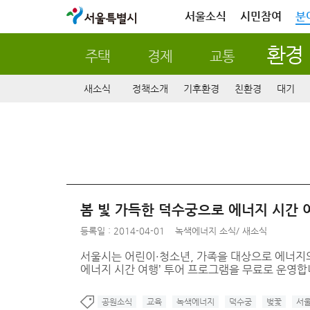
서울특별시
서울소식
시민참여
분
환경
주택
경제
교통
새소식
정책소개
기후환경
친환경
대기
봄 빛 가득한 덕수궁으로 에너지 시간 
등록일 : 2014-04-01
녹색에너지 소식
/
새소식
서울시는 어린이·청소년, 가족을 대상으로 에너지의
에너지 시간 여행’ 투어 프로그램을 무료로 운영합
공원소식
교육
녹색에너지
덕수궁
벚꽃
서