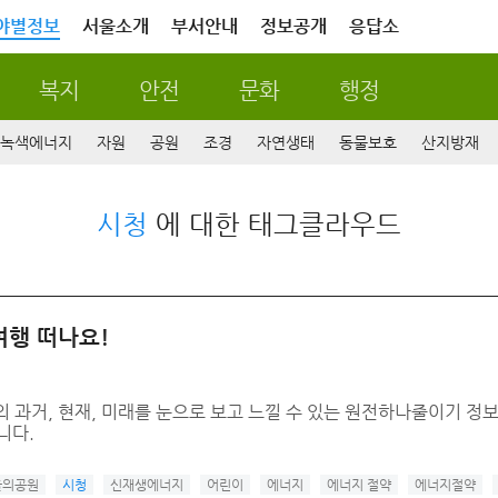
야별정보
서울소개
부서안내
정보공개
응답소
복지
안전
문화
행정
녹색에너지
자원
공원
조경
자연생태
동물보호
산지방재
시청
에 대한 태그클라우드
여행 떠나요!
 과거, 현재, 미래를 눈으로 보고 느낄 수 있는 원전하나줄이기 정
니다.
울의공원
시청
신재생에너지
어린이
에너지
에너지 절약
에너지절약