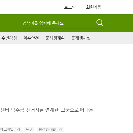
로그인
회원가입
검색어를 입력해 주세요
수변감성
치수안전
물재생계획
물재생시설
보센터-덕수궁-신청사를 연계한 ‘고궁으로 떠나는
에코마일리지
원전
원전하나줄이기