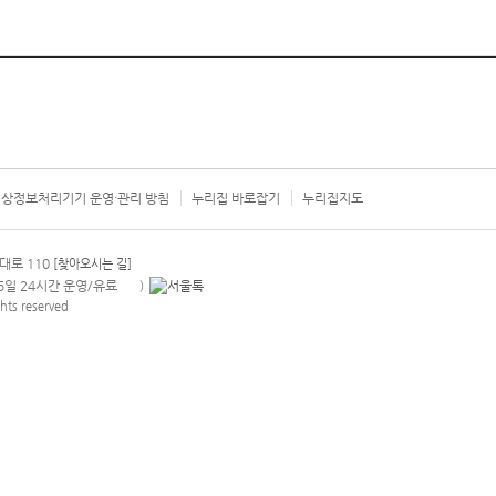
상정보처리기기 운영·관리 방침
누리집 바로잡기
누리집지도
서울시 카
대로 110
[찾아오시는 길]
365일 24시간 운영/유료
)
안내팝업 열기
hts reserved