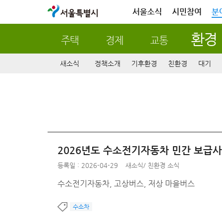
서울특별시
서울소식
시민참여
분
환경
주택
경제
교통
새소식
정책소개
기후환경
친환경
대기
2026년도 수소전기자동차 민간 보급
등록일 : 2026-04-29
새소식
/
친환경 소식
수소전기자동차, 고상버스, 저상 마을버스
수소차