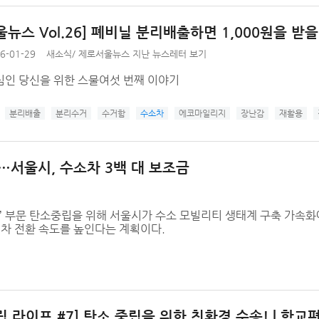
뉴스 Vol.26] 폐비닐 분리배출하면 1,000원을 받을
6-01-29
새소식
/
제로서울뉴스 지난 뉴스레터 보기
심인 당신을 위한 스물여섯 번째 이야기
분리배출
분리수거
수거함
수소차
에코마일리지
장난감
재활용
서울시, 수소차 3백 대 보조금
송’ 부문 탄소중립을 위해 서울시가 수소 모빌리티 생태계 구축 가속
해차 전환 속도를 높인다는 계획이다.
 라이프 #7] 탄소 중립을 위한 친환경 수송! | 학교