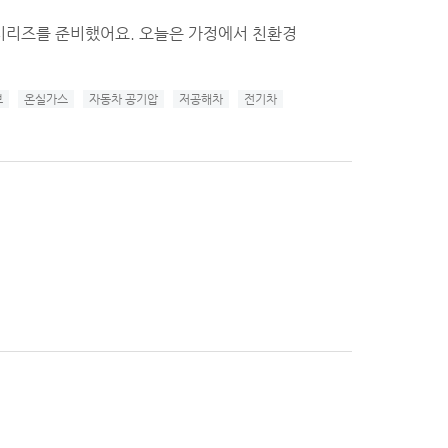
시리즈를 준비했어요. 오늘은 가정에서 친환경
브
온실가스
자동차 공기압
저공해차
전기차