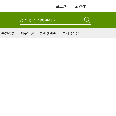
로그인
회원가입
검색어를 입력해 주세요
수변감성
치수안전
물재생계획
물재생시설