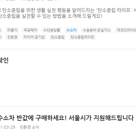
 탄소중립을 위한 생활 실천 행동을 알려드리는 '탄소중립 라이프' 
탄소중립을 실천할 수 있는 방법을 소개해 드릴게요!
통
따릉이
무공해차
수단분담률
수소차
수송분야 온실가스
에코드라이
울
친환경
타이어 공기압
탄소중립
탄소중립라이프
확인
수소차 반값에 구매하세요! 서울시가 지원해드립니다
1-03-29
친환경 소식