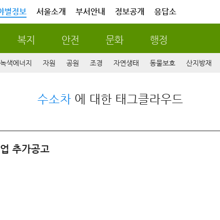
야별정보
서울소개
부서안내
정보공개
응답소
복지
안전
문화
행정
녹색에너지
자원
공원
조경
자연생태
동물보호
산지방재
수소차
에 대한 태그클라우드
사업 추가공고