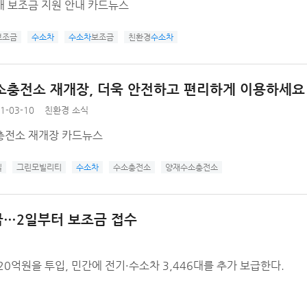
매 보조금 지원 안내 카드뉴스
보조금
수소차
수소차
보조금
친환경
수소차
소충전소 재개장, 더욱 안전하고 편리하게 이용하세요
1-03-10
친환경 소식
충전소 재개장 카드뉴스
딜
그린모빌리티
수소차
수소충전소
양재수소충전소
보급…2일부터 보조금 접수
20억원을 투입, 민간에 전기·수소차 3,446대를 추가 보급한다.