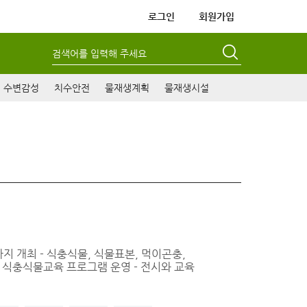
로그인
회원가입
검색어를 입력해 주세요
수변감성
치수안전
물재생계획
물재생시설
지 개최 - 식충식물, 식물표본, 먹이곤충,
’ 식충식물교육 프로그램 운영 - 전시와 교육