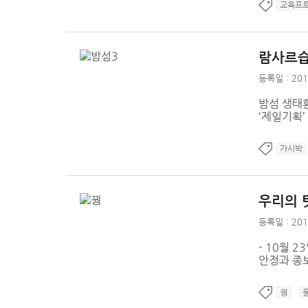
교육프
람사르습
등록일 : 201
밤섬 생태환
‘제일기획’
가시박
우리의 
등록일 : 201
- 10월 
안정과 종보
꿩