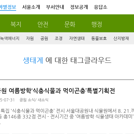
야별정보
서울소개
부서안내
정보공개
응답소
복지
안전
문화
행정
녹색에너지
자원
공원
조경
자연생태
동물보호
산지방재
생태계
에 대한 태그클라우드
원 여름방학‘식충식물과 먹이곤충’특별기획전
5-07-31
공원 소식
/
새소식
 특집 ‘식충식물과 먹이곤충’ 전시 서울대공원내 식물원에서 8. 21.까
 총146종 332점 전시 - 전시기간 중 ‘여름방학 식물생태 아카데미
.