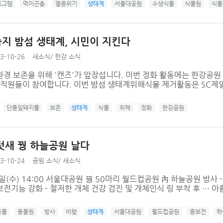
로그램
먹이곤충
멸종위기
생태계
서울대공원
수생식물
식물원
식물
지 밤섬 생태계, 시민이 지킨다
3-10-26
새소식
/
한강 소식
경 보존을 위해 '캔즈'가 앞장섭니다. 이번 정화 활동에는 한강공원 
 직원들이 참여합니다. 이번 밤섬 생태계위해식물 제거활동은 SC제일은행은
단풍잎돼지풀
보존
생태계
식물
위해
정화
한강공원
텃새 꿩 하늘공원 날다
3-10-24
공원 소식
/
새소식
23일(수) 14:00 서울대공원 꿩 50마리 월드컵공원 內 하늘공원 방
전기능 강화 - 철저한 개체 건강 검진 및 개체인식 링 부착 후 … 아름
동물
동물원
방사
비행
생태계
서울대공원
월드컵공원
종보전
하