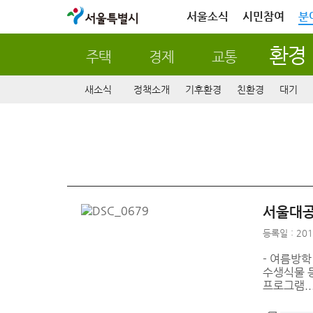
서울특별시
서울소식
시민참여
분
환경
주택
경제
교통
새소식
정책소개
기후환경
친환경
대기
서울대공
등록일 : 201
- 여름방학
수생식물 등
프로그램..