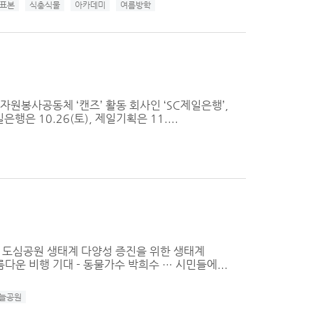
표본
식충식물
아카데미
여름방학
자원봉사공동체 ‘캔즈’ 활동 회사인 ‘SC제일은행’,
 10.26(토), 제일기획은 11....
사 - 도심공원 생태계 다양성 증진을 위한 생태계
다운 비행 기대 - 동물가수 박희수 … 시민들에...
늘공원