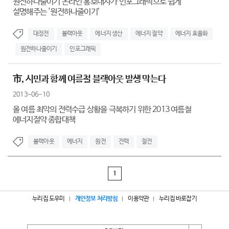
원전하나줄이기 온라인 홍보대사가 인포그래픽으로 쉽게
설명해주는 '원전하나줄이기’
대정전
블랙아웃
에너지 생산
에너지 절약
에너지 효율화
원전하나줄이기
인포그래픽
市, 시민과 함께 여름철 블랙아웃 발생 막는다
2013-06-10
올 여름 최악의 전력수급 상황을 극복하기 위한 2013 여름철
에너지절약 종합대책
블랙아웃
에너지
원전
전력
절전
1
누리집 도우미
개인정보 처리방침
이용약관
누리집 바로잡기