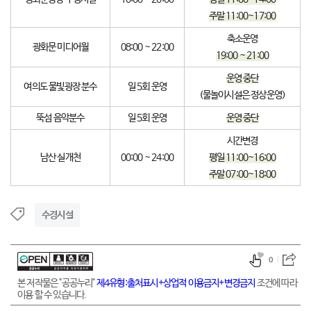
주말 11:00~17:00
축소운영
광화문 미디어월
08:00 ~ 22:00
19:00 ~ 21:00
운영 중단
여의도 물빛광장 분수
일 5회 운영
(물놀이시설은 정상운영)
뚝섬 음악분수
일 5회 운영
운영 중단
시간변경
남산 실개천
00:00 ~ 24:00
평일 11:00~16:00
주말 07:00~18:00
수경시설
0
본 저작물은 "공공누리"
제4유형:출처표시+상업적 이용금지+변경금지
조건에 따라
이용 할 수 있습니다.