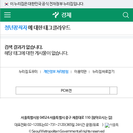
이 누리집은 대한민국 공식 전자정부 누리집입니다.
경제
청년창작자
에 대한 태그클라우드
검색 결과가 없습니다.
해당 태그에 대한 게시물이 없습니다.
누리집 도우미
개인정보 처리방침
이용약관
누리집 바로잡기
PC버전
서울특별시
서울특별시청 04524 서울특별시 중구 세종대로 110
[찾아오시는 길]
대표전화:
02-120
또는
02-731-2120
(365일 24시간 운영/유료
)
© Seoul Metropolitan Government all rights reserved