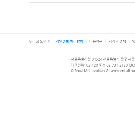
누리집 도우미
개인정보 처리방침
이용약관
저작권 정책
영
서울특별시
서울특별시청 04524 서울특별시 중구 세종
문의 전화번호 120, 120 다산콜재단
대표전화: 02-120 또는 02-731-2120 (
© Seoul Metropolitan Government all rig