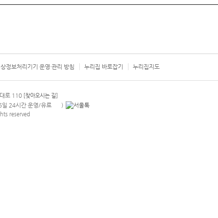
상정보처리기기 운영·관리 방침
누리집 바로잡기
누리집지도
서울시 카
대로 110
[찾아오시는 길]
365일 24시간 운영/유료
)
안내팝업 열기
hts reserved