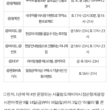
무작위 물품교환 ‘쓸모없는 선물교
금, 토, 일 3일간 18시부터 2
@청계광장
환’
3시
내 추억을 야시장 이벤트로‘추억소
토 17시~22시 30분, 일 16
@청계천
환프로젝트’
시~21시
@여의도, @
금 18시~23시, 토 17시~23
한강의 야경을 즐길 수 있는 루프탑
반포
시
@여의도, @
현장 안내방송으로 진행되는 미니게
금 18시~23시, 토 17시~23
반포
임
시
@DDP
라이팅 벌룬 페스티벌, 장미약국
금·토 18시~23시
@문화비축
일정금액 이상 구매 시 기념사진 인
토 16시~21시
기지
화 이벤트
□ 먼저, 1년에 딱 4번 운영되는 서울밤도깨비야시장@청계광장
시즌마켓은 9월 14일(금)부터 16일(일)까지 3일간 ‘러블리’를 콘