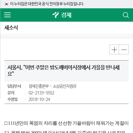
이 누리집은 대한민국 공식 전자정부 누리집입니다.
경제
새소식
서울시, “이번 주말은 밤도깨비야시장에서 가을을 만나세
요”
담당부서
경제진흥본부
소상공인지원과
문의
02-2133-5552
수정일
2018-10-24
□ 111년만의 폭염의 자리를 선선한 가을바람이 채워가는 계절이
다. 올해 벌써 300만 명 이상(‘18년 8월 기준)의 발길을 사로잡은