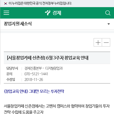
이 누리집은 대한민국 공식 전자정부 누리집입니다.
경제
창업지원 새소식
[서울창업카페 신촌점] 6월 3주차 창업교육 안내
담당부서
경제진흥본부
디지털창업과
문의
070-5121-1441
수정일
2018-11-26
<창업교육 안내>
그대만 모르는 투자전략
서울창업카페 신촌점에서는 고벤처 캠퍼스와 협력하여 창업가들의 투자
전략 수립에 도움을 주고자