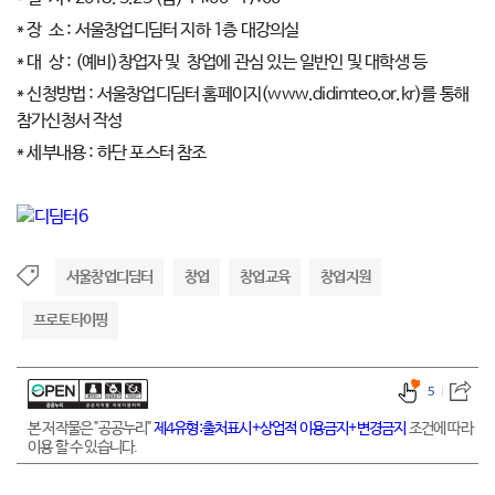
* 장 소 : 서울창업디딤터 지하 1층 대강의실
* 대 상 : (예비)창업자 및 창업에 관심 있는 일반인 및 대학생 등
* 신청방법 : 서울창업디딤터 홈페이지(www.didimteo.or.kr)를 통해
참가신청서 작성
* 세부내용 : 하단 포스터 참조
서울창업디딤터
창업
창업교육
창업지원
프로토타이핑
5
본 저작물은 "공공누리"
제4유형:출처표시+상업적 이용금지+변경금지
조건에 따라
이용 할 수 있습니다.