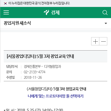
이 누리집은 대한민국 공식 전자정부 누리집입니다.
경제
창업지원 새소식
[서울창업디딤터] 5월 3차 창업교육 안내
담당부서
경제진흥본부
디지털창업과
문의
02-2133-4774
수정일
2018-11-26
<서울창업디딤터>
5월 3차 창업교육 안내
나에게 맞는 프로토타이핑 툴 선택하기
* 일 시 : 2018. 5.25 (금) 14:00~17:00