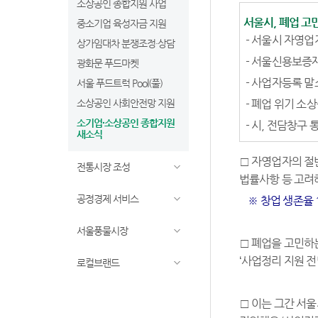
소상공인 종합지원 사업
서울시, 폐업 
중소기업 육성자금 지원
- 서울시 자영업
상가임대차 분쟁조정·상담
- 서울신용보증재
광화문 푸드마켓
- 사업자등록 말
서울 푸드트럭 Pool(풀)
소상공인 사회안전망 지원
- 폐업 위기 소
소기업∙소상공인 종합지원
- 시, 전담창구
새소식
□ 자영업자의 절반
전통시장 조성
법률사항 등 고려
공정경제 서비스
※ 창업 생존율 1년
서울풍물시장
□ 폐업을 고민하
‘사업정리 지원 전
로컬브랜드
□ 이는 그간 서