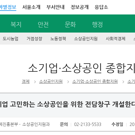
야별정보
서울소개
부서안내
정보공개
응답소
복지
안전
문화
행정
도시농업
거점성장
노동정책
소상공인지원
사회적경제
소기업∙소상공인 종합
경제
소상공인지원
소기업∙소상공인 종합지원
소기
폐업 고민하는 소상공인을 위한 전담창구 개설한
제진흥본부
소상공인지원과
문의
02-2133-5533
수정일
20