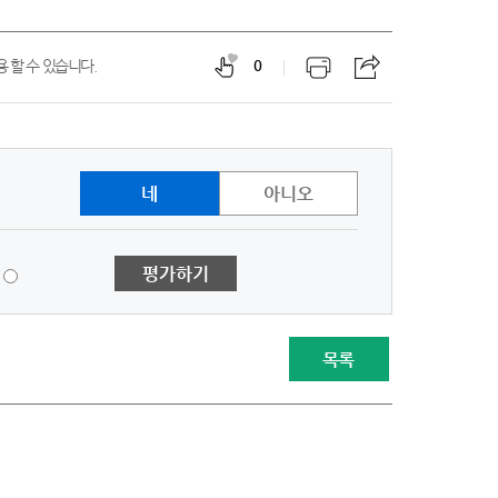
 할 수 있습니다.
0
네
아니오
1
평가하기
점
-
매
우
목록
불
만
족