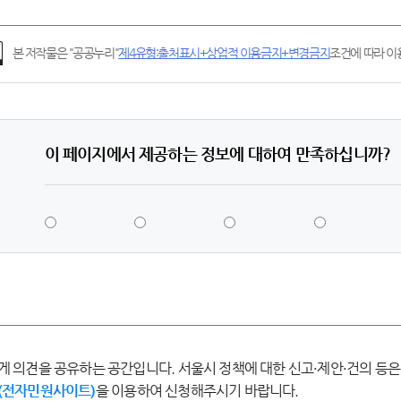
본 저작물은 "공공누리"
제4유형:출처표시+상업적 이용금지+변경금지
조건에 따라 이용
이 페이지에서 제공하는 정보에 대하여 만족하십니까?
5
4
3
2
점
점
점
점
-
-
-
-
매
만
보
불
우
족
통
만
만
족
족
게 의견을 공유하는 공간입니다. 서울시 정책에 대한 신고·제안·건의 등은
(전자민원사이트)
을 이용하여 신청해주시기 바랍니다.