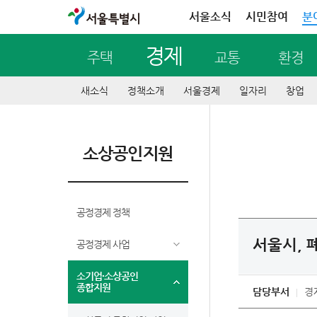
서울특별시
서울소식
시민참여
분
경제
주택
교통
환경
새소식
정책소개
서울경제
일자리
창업
소상공인지원
공정경제 정책
서울시, 
공정경제 사업
소기업∙소상공인
종합지원
담당부서
경