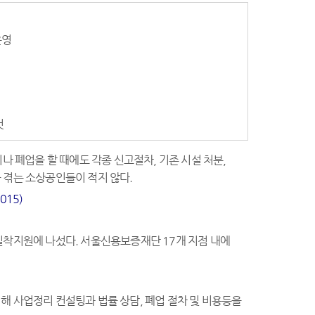
운영
것
나 폐업을 할 때에도 각종 신고절차, 기존 시설 처분,
 겪는 소상공인들이 적지 않다.
015)
밀착지원에 나섰다. 서울신용보증재단 17개 지점 내에
해 사업정리 컨설팅과 법률 상담, 폐업 절차 및 비용등을