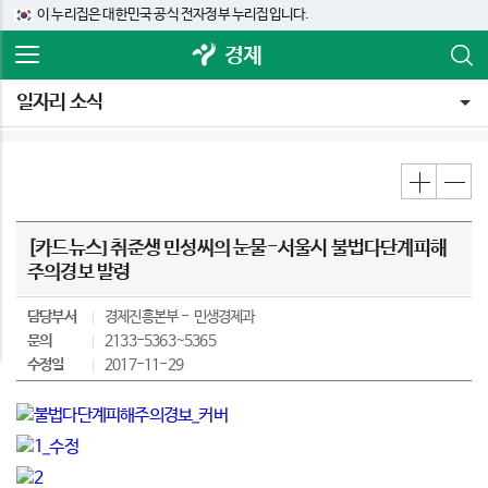
이 누리집은 대한민국 공식 전자정부 누리집입니다.
경제
일자리 소식
[카드뉴스] 취준생 민성씨의 눈물-서울시 불법다단계피해
주의경보 발령
담당부서
경제진흥본부
민생경제과
문의
2133-5363~5365
수정일
2017-11-29