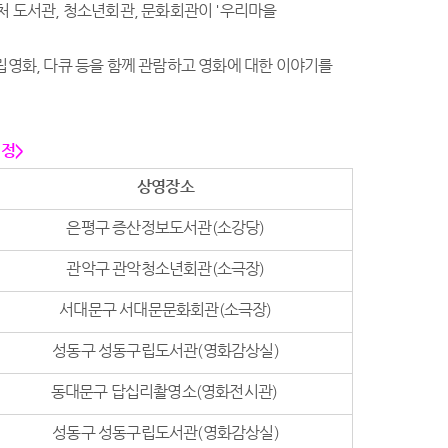
처 도서관, 청소년회관, 문화회관이 '우리마을
립영화, 다큐 등을 함께 관람하고 영화에 대한 이야기를
일정>
상영장소
은평구 증산정보도서관(소강당)
관악구 관악청소년회관(소극장)
서대문구 서대문문화회관(소극장)
성동구 성동구립도서관(영화감상실)
동대문구 답십리촬영소(영화전시관)
성동구 성동구립도서관(영화감상실)