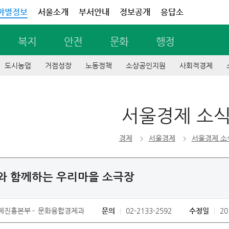
야별정보
서울소개
부서안내
정보공개
응답소
복지
안전
문화
행정
도시농업
거점성장
노동정책
소상공인지원
사회적경제
서울경제 소
경제
서울경제
서울경제 소
와 함께하는 우리마을 소극장
제진흥본부
문화융합경제과
문의
02-2133-2592
수정일
20