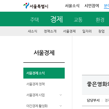
서울특별시
서울소식
시민참여
분
경제
주택
교통
환경
새소식
정책소개
서울경제
일자리
창업
서울경제
서울경제 소식
좋은영화
서울경제 정책
서울경제 사업
담당부서
경
야간경제 활성화