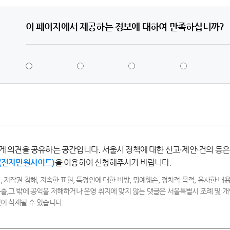
이 페이지에서 제공하는 정보에 대하여 만족하십니까?
5
4
3
2
점
점
점
점
-
-
-
-
매
만
보
불
우
족
통
만
만
족
족
게 의견을 공유하는 공간입니다. 서울시 정책에 대한 신고·제안·건의 등은
(전자민원사이트)
을 이용하여 신청해주시기 바랍니다.
, 저작권 침해, 저속한 표현, 특정인에 대한 비방, 명예훼손, 정치적 목적, 유사한 내용
출,그 밖에 공익을 저해하거나 운영 취지에 맞지 않는 댓글은 서울특별시 조례 및
이 삭제될 수 있습니다.