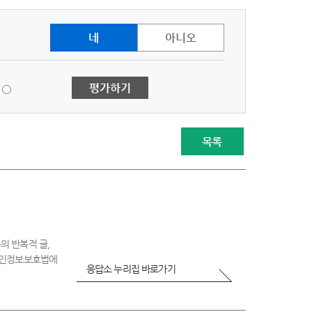
네
아니오
1
평가하기
점
-
매
우
목록
불
만
족
의 반복적 글,
 개인정보보호법에
응답소 누리집 바로가기