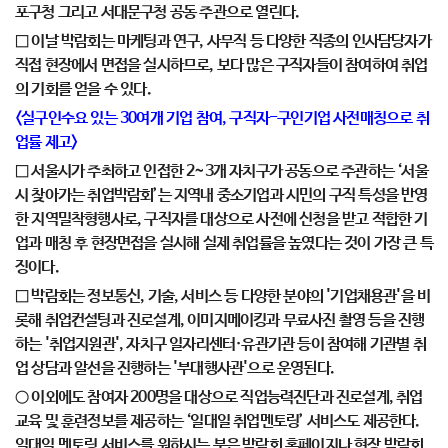
포구청 그리고 서대문구청 공동 주관으로 열린다.
□ 이날 박람회는 마케팅과 연구, 사무직 등 다양한 직종의 인사담당자가
직접 현장에서 면접을 실시하므로, 보다 많은 구직자들이 참여하여 취업
의 기회를 얻을 수 있다.
<실구인수요 있는 30여개 기업 참여, 구직자-구인기업 사전매칭으로 취
업률 제고>
□ 서울시가 주최하고 인접한 2~3개 자치구가 공동으로 주관하는 ‘서울
시 찾아가는 취업박람회’는 지역내 중소기업과 시민의 구직 특성을 반영
한 지역밀착형행사로, 구직자를 대상으로 사전에 신청을 받고 적합한 기
업과 매칭 후 현장면접을 실시해 실제 취업률을 높였다는 것이 가장 큰 특
징이다.
□ 박람회는 정보통신, 기술, 서비스 등 다양한 분야의 '기업채용관'을 비
롯해 취업컨설팅과 진로설계, 이미지메이킹과 무료사진 촬영 등을 진행
하는 '취업지원관', 자치구 일자리센터·유관기관 등이 참여해 기관별 취
업 상담과 알선을 진행하는 '부대행사관'으로 운영된다.
○ 이외에도 참여자 200명을 대상으로 직업능력진단과 진로설계, 취업
교육 및 훈련정보를 제공하는 ‘일대일 취업멘토링’ 서비스도 제공한다.
일대일 멘토링 서비스를 원하시는 분은 박람회 홈페이지나 현장 박람회