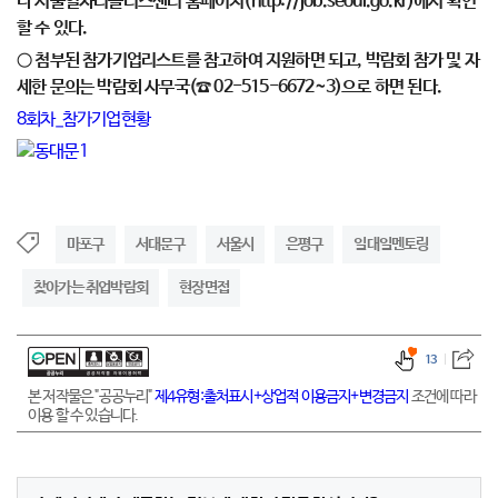
나 서울일자리플러스센터 홈페이지(http://job.seoul.go.kr)에서 확인
할 수 있다.
○ 첨부된 참가기업리스트를 참고하여 지원하면 되고, 박람회 참가 및 자
세한 문의는 박람회 사무국(☎ 02-515-6672~3)으로 하면 된다.
8회차_참가기업현황
마포구
서대문구
서울시
은평구
일대일멘토링
찾아가는 취업박람회
현장면접
13
본 저작물은 "공공누리"
제4유형:출처표시+상업적 이용금지+변경금지
조건에 따라
이용 할 수 있습니다.