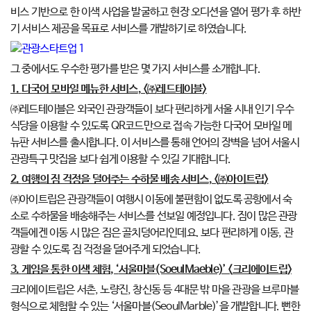
비스 기반으로 한 이색 사업을 발굴하고 현장 오디션을 열어 평가 후 하반
기 서비스 제공을 목표로 서비스를 개발하기로 하였습니다.
그 중에서도 우수한 평가를 받은 몇 가지 서비스를 소개합니다.
1.
다국어 모바일 메뉴한 서비스
, <
㈜
레드테이블
>
㈜레드테이블은 외국인 관광객들이 보다 편리하게 서울 시내 인기 우수
식당을 이용할 수 있도록 QR코드만으로 접속 가능한 다국어 모바일 메
뉴판 서비스를 출시합니다. 이 서비스를 통해 언어의 장벽을 넘어 서울시
관광특구 맛집을 보다 쉽게 이용할 수 있길 기대합니다.
2.
여행의 짐 걱정을 덜어주는 수하물 배송 서비스
, <
㈜
아이트립
>
㈜아이트립은 관광객들이 여행시 이동에 불편함이 없도록 공항에서 숙
소로 수하물을 배송해주는 서비스를 선보일 예정입니다. 짐이 많은 관광
객들에겐 이동 시 많은 짐은 골치덩어리인데요. 보다 편리하게 이동, 관
광할 수 있도록 짐 걱정을 덜어주게 되었습니다.
3.
게임을 통한 이색 체험
, ‘
서울마블
(SoeulMaeble)’ <
크리에이트립
>
크리에이트립은 서촌, 노량진, 창신동 등 4대문 밖 마을 관광을 브루마블
형식으로 체험할 수 있는 ‘서울마블(SeoulMarble)’을 개발합니다. 뻔한