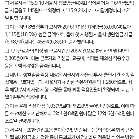
□ 서울시는 ‘15.9.10 서울시 생활임금위원회 심의를 거쳐 ‘16년 생활임
금 시급을 7,145원으로 확정하고, ’15.9.24자로 고시할예정이라고 21
일 밝혔습니다.
□ 이는 지난 8월 정부가 고시한 2016년 법정 최저임금(6,030원)보다
1,115원(18.5%) 높은 금액으로, 올해 첫 시행된 서울시 생활임금 시급
(6,687원)보다는 458원(6.8%)이 증가했습니다.
□ 1인 근로자의 법정 월 근로시간인 209시간으로 환산하면 월149만
3,305원이며. 이는 근로자의 기본급, 교통비, 식대를 제외한 각종수당
등은 포함되지않은 금액입니다.
□ 내년도 생활임금 적용 대상은 서울시와 서울시 투자·출연기관 소속 직
접채용 근로자입니다. 서울시가 추정한 적용인원은 약 1,260명으로, 향
후 해당부서의 사업 시행 과정을 통해 최종 적용인원이 확정되며, 내년 1
월 1일부터 적용됩니다.
○ 이는 올해 적용 대상 1,039명보다 약 220명 늘어난 인원으로, 이에 따
른 소요예산도 지난해보다 3억 1천 8백만원이 많은 17억 6천 4백만원이
소요될 전망입니다.
○ 서울시는 또한 간접고용 분야(용역, 민간위탁 등)의 적용은 법적 근거
가 될 최저임금법 개정안 등이 통과되기 이전이라도 적용할 수 있는 방안