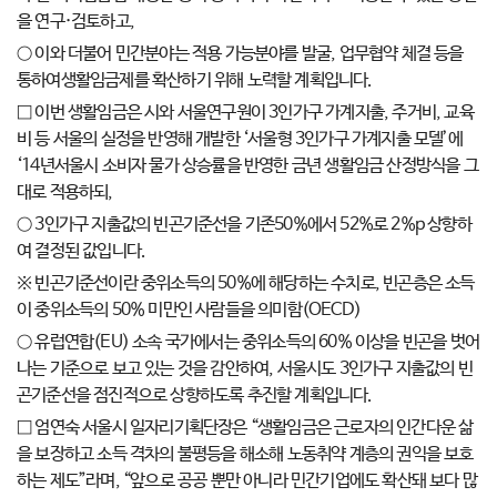
을 연구·검토하고,
○ 이와 더불어 민간분야는 적용 가능분야를 발굴, 업무협약 체결 등을
통하여생활임금제를 확산하기 위해 노력할 계획입니다.
□ 이번 생활임금은 시와 서울연구원이 3인가구 가계지출, 주거비, 교육
비 등 서울의 실정을 반영해 개발한 ‘서울형 3인가구 가계지출 모델’에
‘14년서울시 소비자 물가 상승률을 반영한 금년 생활임금 산정방식을 그
대로 적용하되,
○ 3인가구 지출값의 빈곤기준선을 기존50%에서 52%로 2%p 상향하
여 결정된 값입니다.
※ 빈곤기준선이란 중위소득의 50%에 해당하는 수치로, 빈곤층은 소득
이 중위소득의 50% 미만인 사람들을 의미함(OECD)
○ 유럽연합(EU) 소속 국가에서는 중위소득의 60% 이상을 빈곤을 벗어
나는 기준으로 보고 있는 것을 감안하여, 서울시도 3인가구 지출값의 빈
곤기준선을 점진적으로 상향하도록 추진할 계획입니다.
□ 엄연숙 서울시 일자리기획단장은 “생활임금은 근로자의 인간다운 삶
을 보장하고 소득 격차의 불평등을 해소해 노동취약 계층의 권익을 보호
하는 제도”라며, “앞으로 공공 뿐만 아니라 민간기업에도 확산돼 보다 많