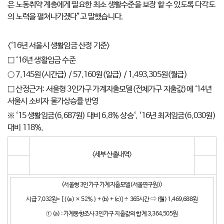
은 노동취약 계층에게 필요한 최소 생활수준을 보장 할 수 있도록 다각도
의 노력을 펼쳐나가겠다”고 말했습니다.
<‘16년 서울시 생활임금 산정 기준>
□ ‘16년 생활임금 수준
○ 7,145원(시간급) / 57,160원(일급) / 1,493,305원(월급)
□ 산정근거: 서울형 3인가구 가계지출모델(전체가구 지출값)에 ‘14년
서울시 소비자 물가상승률 반영
※ ‘15 생활임금(6,687원) 대비 6.8% 상승‘, ‘16년 최저임금(6,030원)
대비 118%,
<세부 산출내역>
<서울형 3인가구 가계지출모델(서울연구원)>
시급 7,032원= [ {(a) × 52% } + (b) + (c)] ÷ 365시간 ⇨ (월) 1,469,688원
① (a) : 가계동향조사 3인가구 지출값의 합계 3,364,505원