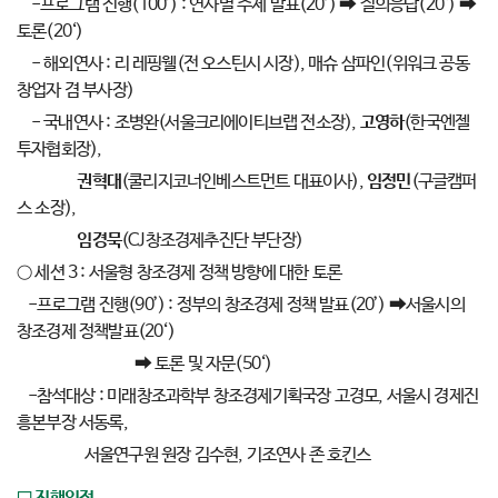
-프로그램 진행(100’) : 연사별 주제 발표(20’) ➡ 질의응답(20‘) ➡
토론(20‘)
- 해외연사 : 리 레핑웰(전 오스틴시 시장), 매슈 삼파인(위워크 공동
창업자 겸 부사장)
- 국내연사 : 조병완(서울크리에이티브랩 전소장),
고영하
(한국엔젤
투자협회장),
권혁대
(쿨리지코너인베스트먼트 대표이사),
임정민
(구글캠퍼
스 소장),
임경묵
(CJ창조경제추진단 부단장)
○ 세션 3 : 서울형 창조경제 정책 방향에 대한 토론
-프로그램 진행(90’) : 정부의 창조경제 정책 발표(20’) ➡서울시의
창조경제 정책발표(20‘)
➡ 토론 및 자문(50‘)
-참석대상 : 미래창조과학부 창조경제기획국장 고경모, 서울시 경제진
흥본부장 서동록,
서울연구원 원장 김수현, 기조연사 존 호킨스