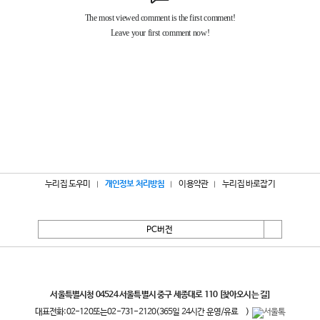
누리집 도우미
개인정보 처리방침
이용약관
누리집 바로잡기
PC버전
서울특별시
서울특별시청 04524 서울특별시 중구 세종대로 110
[찾아오시는 길]
대표전화:
02-120
또는
02-731-2120
(365일 24시간 운영/유료
)