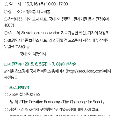
○ 일 시 : ’15.7.16.(목) 10:00~17:00
○ 장 소 : 시청 8층 다목적홀
○ 참석대상 : 해외 도시 대표, 국내·외 전문가, 관계기관 등 사전접수자
400명
○ 주 제 :Sustainable Innovation 지속가능한 혁신, 가치의 재창조
○ 초청연사 : 존 호킨스 대표, 리 러핑웰 전 오스틴시 시장, 매슈 삼파인
위워크 부사장 등
국내·외 저명인사
□ 사전접수 : 2015. 6. 5(금) ~ 7. 8(수) 선착순
※서울 창조경제 국제 컨퍼런스 홈페이지(http://seoulicec.com)에서
사전등록
□ 프로그램(안)
○ 기조연설 : 존 호킨스
- 발 제 :「
The Creative Economy : The Challenge for Seoul
」
○ 세션 1·2 : 창조경제 구현방안 및 기업육성에 대한 사례 발표