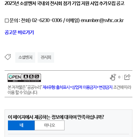
2025년 소셜벤처 국내외 전시회
참가 기업 지원 사업 추가모집 공고
□
문의
:
전화
) 02-6230-0306 /
이메일
) enumber@svhc.or.kr
공고문 바로가기
소셜벤처
전시회
0
본 저작물은 "공공누리"
제4유형:출처표시+상업적 이용금지+변경금지
조건에 따라
이용 할 수 있습니다.
이 페이지에서 제공하는 정보에 대하여 만족하십니까?
네
아니오