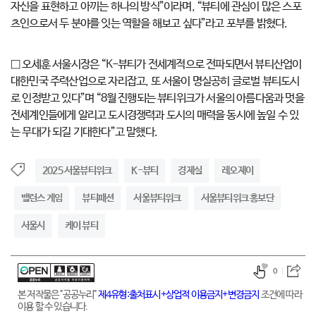
자신을 표현하고 아끼는 하나의 방식”이라며, “뷰티에 관심이 많은 스포
츠인으로서 두 분야를 잇는 역할을 해보고 싶다”라고 포부를 밝혔다.
□ 오세훈 서울시장은 “K-뷰티가 전세계적으로 전파되면서 뷰티산업이
대한민국 주력산업으로 자리잡고, 또 서울이 명실공히 글로벌 뷰티도시
로 인정받고 있다”며 “8월 진행되는 뷰티위크가 서울의 아름다움과 멋을
전세계인들에게 알리고 도시경쟁력과 도시의 매력을 동시에 높일 수 있
는 무대가 되길 기대한다”고 말했다.
2025 서울뷰티위크
K-뷰티
경제실
레오제이
밸런스 게임
뷰티패션
서울뷰티위크
서울뷰티위크 홍보단
서울시
케이 뷰티
0
본 저작물은 "공공누리"
제4유형:출처표시+상업적 이용금지+변경금지
조건에 따라
이용 할 수 있습니다.