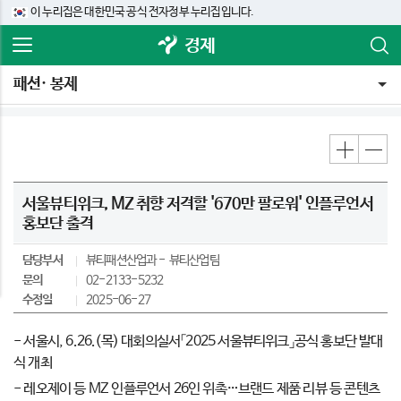
이 누리집은 대한민국 공식 전자정부 누리집입니다.
경제
패션· 봉제
서울뷰티위크, MZ 취향 저격할 '670만 팔로워' 인플루언서
홍보단 출격
담당부서
뷰티패션산업과
뷰티산업팀
문의
02-2133-5232
수정일
2025-06-27
- 서울시, 6.26.(목) 대회의실서「2025 서울뷰티위크」공식 홍보단 발대
식 개최
- 레오제이 등 MZ 인플루언서 26인 위촉…브랜드 제품 리뷰 등 콘텐츠