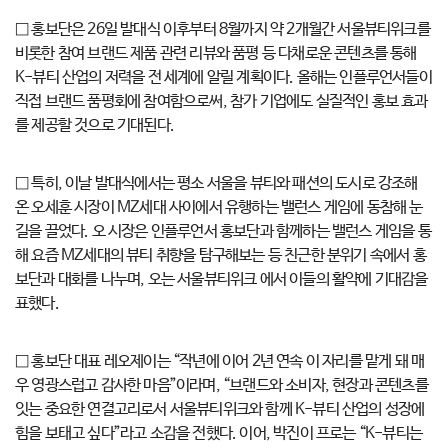
□ 홍보단은 26일 발대식 이후부터 8월까지 약 2개월간 서울뷰티위크를
비롯한 참여 브랜드 제품 관련 리뷰와 품평 등 다채로운 콘텐츠를 통해
K-뷰티 산업의 저력을 전 세계에 알릴 계획이다. 올해는 인플루언서들이
직접 브랜드 품평회에 참여함으로써, 참가 기업에도 실질적인 홍보 효과
를 제공할 것으로 기대된다.
□ 특히, 이날 발대식에서는 평소 서울을 뷰티와 패션의 도시로 강조해
온 오세훈 시장이 MZ세대 사이에서 유행하는 밸런스 게임에 동참해 눈
길을 끌었다. 오 시장은 인플루언서 홍보단과 함께하는 밸런스 게임을 통
해 요즘 MZ세대의 뷰티 취향을 탐구해보는 등 친근한 분위기 속에서 홍
보단과 대화를 나누며, 오는 서울뷰티위크 에서 이들의 활약에 기대감을
표했다.
□ 홍보단 대표 레오제이는 “작년에 이어 2년 연속 이 자리를 맡게 돼 매
우 영광스럽고 감사한 마음”이라며, “브랜드와 소비자, 현장과 콘텐츠를
잇는 중요한 연결고리로서 서울뷰티위크와 함께 K-뷰티 산업의 성장에
힘을 보태고 싶다”라고 소감을 전했다. 이어, 박진이 프로는 “K-뷰티는