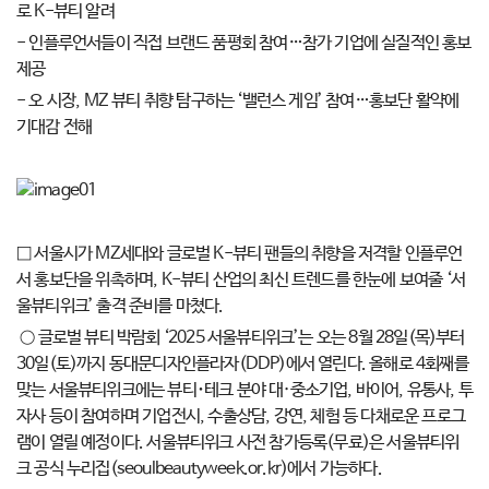
로 K-뷰티 알려
- 인플루언서들이 직접 브랜드 품평회 참여…참가 기업에 실질적인 홍보
제공
- 오 시장, MZ 뷰티 취향 탐구하는 ‘밸런스 게임’ 참여…홍보단 활약에
기대감 전해
□ 서울시가 MZ세대와 글로벌 K-뷰티 팬들의 취향을 저격할 인플루언
서 홍보단을 위촉하며, K-뷰티 산업의 최신 트렌드를 한눈에 보여줄 ‘서
울뷰티위크’ 출격 준비를 마쳤다.
○ 글로벌 뷰티 박람회 ‘2025 서울뷰티위크’는 오는 8월 28일(목)부터
30일(토)까지 동대문디자인플라자(DDP)에서 열린다. 올해로 4회째를
맞는 서울뷰티위크에는 뷰티･테크 분야 대·중소기업, 바이어, 유통사, 투
자사 등이 참여하며 기업전시, 수출상담, 강연, 체험 등 다채로운 프로그
램이 열릴 예정이다. 서울뷰티위크 사전 참가등록(무료)은 서울뷰티위
크 공식 누리집(seoulbeautyweek.or.kr)에서 가능하다.