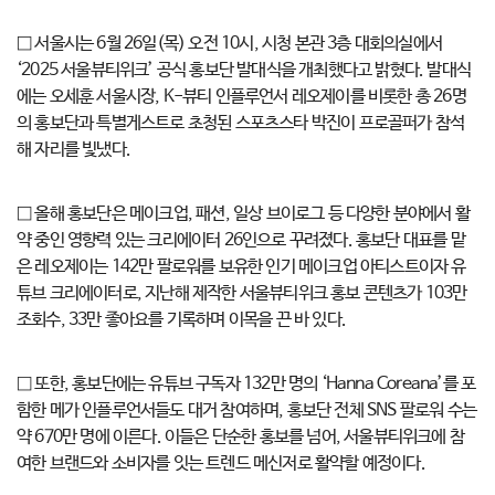
□ 서울시는 6월 26일(목) 오전 10시, 시청 본관 3층 대회의실에서
‘2025 서울뷰티위크’ 공식 홍보단 발대식을 개최했다고 밝혔다. 발대식
에는 오세훈 서울시장, K-뷰티 인플루언서 레오제이를 비롯한 총 26명
의 홍보단과 특별게스트로 초청된 스포츠스타 박진이 프로골퍼가 참석
해 자리를 빛냈다.
□ 올해 홍보단은 메이크업, 패션, 일상 브이로그 등 다양한 분야에서 활
약 중인 영향력 있는 크리에이터 26인으로 꾸려졌다. 홍보단 대표를 맡
은 레오제이는 142만 팔로워를 보유한 인기 메이크업 아티스트이자 유
튜브 크리에이터로, 지난해 제작한 서울뷰티위크 홍보 콘텐츠가 103만
조회수, 33만 좋아요를 기록하며 이목을 끈 바 있다.
□ 또한, 홍보단에는 유튜브 구독자 132만 명의 ‘Hanna Coreana’를 포
함한 메가 인플루언서들도 대거 참여하며, 홍보단 전체 SNS 팔로워 수는
약 670만 명에 이른다. 이들은 단순한 홍보를 넘어, 서울뷰티위크에 참
여한 브랜드와 소비자를 잇는 트렌드 메신저로 활약할 예정이다.