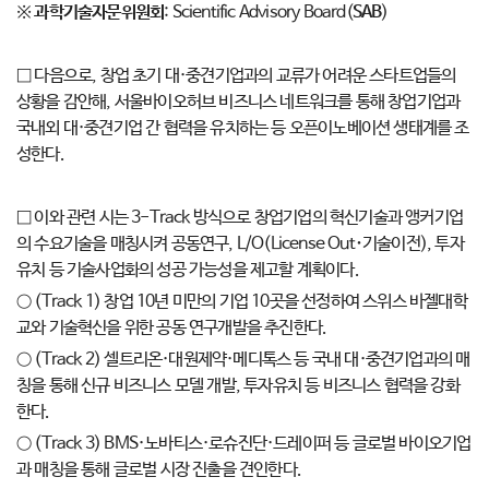
※
과학기술자문위원회
: Scientific Advisory Board(
SAB
)
□ 다음으로, 창업 초기 대·중견기업과의 교류가 어려운 스타트업들의
상황을 감안해, 서울바이오허브 비즈니스 네트워크를 통해 창업기업과
국내외 대·중견기업 간 협력을 유치하는 등 오픈이노베이션 생태계를 조
성한다.
□ 이와 관련 시는 3-Track 방식으로 창업기업의 혁신기술과 앵커기업
의 수요기술을 매칭시켜 공동연구, L/O(License Out･기술이전), 투자
유치 등 기술사업화의 성공 가능성을 제고할 계획이다.
○ (Track 1) 창업 10년 미만의 기업 10곳을 선정하여 스위스 바젤대학
교와 기술혁신을 위한 공동 연구개발을 추진한다.
○ (Track 2) 셀트리온·대원제약·메디톡스 등 국내 대·중견기업과의 매
칭을 통해 신규 비즈니스 모델 개발, 투자유치 등 비즈니스 협력을 강화
한다.
○ (Track 3) BMS·노바티스·로슈진단·드레이퍼 등 글로벌 바이오기업
과 매칭을 통해 글로벌 시장 진출을 견인한다.