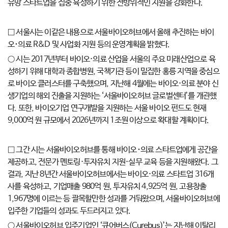
유망 스타트업을 집중 육성하기 위한 전방위적인 지원을 강화한다.
□ 서울시는 이같은 내용으로 서울바이오허브에서 올해 추진하는 바이
오･의료 R&D 및 사업화 지원 등의 운영계획을 밝혔다.
○ 시는 2017년부터 바이오·의료 산업을 서울의 주요 미래산업으로 육
성하기 위해 대학과 종합병원, 국책기관 등이 밀집한 홍릉 지역을 중심으
로 바이오 클러스터를 구축했으며, 지난해 4월에는 바이오·의료 분야 신
생기업의 해외 진출을 지원하는 ‘서울바이오허브 글로벌센터’를 개관했
다. 또한, 바이오기업 연구개발을 지원하는 서울 바이오 펀드도 현재
9,000억 원 규모에서 2026년까지 1조원 이상으로 확대할 계획이다.
□ 그간 시는 서울바이오허브를 통해 바이오･의료 스타트업에게 공간을
제공하고, 전문가 멘토링·투자유치 지원·실무 교육 등을 지원해왔다. 그
결과, 지난 8년간 서울바이오허브에서는 바이오·의료 스타트업 316개
사를 육성하고, 기업매출 980억 원, 투자유치 4,925억 원, 고용창출
1,967명에 이르는 등 괄목할만한 성과를 거둬왔으며, 서울바이오허브에
입주한 기업들의 성과도 두드러지고 있다.
○ 서울바이오허브 입주기업인 ‘큐어버스(Curebus)’는 지난해 이탈리