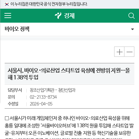
이 누리집은 대한민국 공식 전자정부 누리집입니다.
경제
바이오 정책
서울시, 바이오･의료산업 스타트업 육성에 전방위 지원…올
해 138억 투입
담당부서
창조산업기획관
첨단산업과
문의
02-2133-8734
수정일
2026-04-05
□ 서울시가 미래 게임체인저 중 하나인 바이오･의료산업 육성을 위해
홍릉 일대에 조성한 ‘서울바이오허브’에 138억 원을 투입해 스타트업 발
굴･유치부터 오픈 이노베이션, 글로벌 진출 지원 등 혁신기술을 보유한