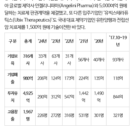
아 글로벌 제약사 안젤리니파마(Angelini Pharma)와 5,000여억 원에
달하는 치료제 판권계약을 체결했고, 또 다른 입주기업인 ‘유빅스테라퓨
틱스(Ubix Therapeutics)’도 국내 대표 제약기업인 유한양행과 전립선
암 치료제를 1,500억 원에 기술이전한 바 있다.
’17.10~19
구 분
총 계
’24
년
’23
년
’22
년
’21
년
’20
년
년
기업보
316
개
33개
63개
31개
56개사
40개사
93개사
육
사
사
사
사
기업매
980
억
206억
124억
173억
224억
135억
118억
출
투자유
4,925
1,442
1,490
290억
312억
547억
844억
치
억
억
억
고용창
1,967
226명
272명
316명
531명
301명
321명
출
명