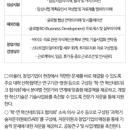
· 임상시험의 이해, 절차 및 가이드라인
임상시험
· 임상시험 계획승인서 작성법 및 자료제출 범위의 이해
· 글로벌 협상 전략의 이해 및 시뮬레이션
해외진출
· 글로벌 BD(Business Development) 프로세스 및 실무의 이해
· 바이오·의료 관련 지식재산권 확보 전략, 기술사업화 전략 등
창업기업
· 스타트업이 알아야 할 세무·회계, 투자유치 IR 자료 구성법 등
경영실무
· 근로계약서, 임금, 휴가 등 중요 근로조건 및 인사관리
□ 아울러, 창업기업이 현장에서 직면한 문제를 바로 해결할 수 있도록
주요 대학 산학협력단·연구기관·병원 등으로 구성된 ‘학·연 혁신네트워
크 협의회’에서 분야별 전문가와 연계해 맞춤형 해결책을 제공하고, 개발
한 혁신기술은 기술사업화를 촉진할 수 있도록 전문가 자문을 통해 지원
한다.
○ ‘학·연 혁신네트워크 협의회’ 소속 의사·교수 등으로 구성된 ‘과학기
술자문위원회(SAB)’를 구성해, 자문위원과 창업기업의 매칭을 통해 기
술적 문제에 대한 자문을 제공하고, 공동연구 및 사업개발을 촉진한다.